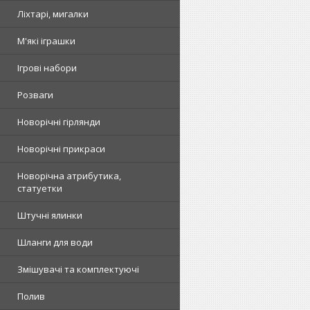
Ліхтарі, мигалки
М'які іграшки
Ігрові набори
Розваги
Новорічні гірлянди
Новорічні прикраси
Новорічна атрибутика,
статуетки
Штучні ялинки
Шланги для води
Змішувачі та комплектуючі
Полив