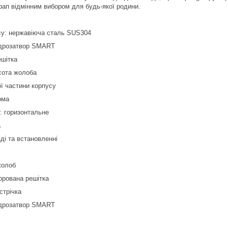
рап відмінним вибором для будь-якої родини.
су: нержавіюча сталь SUS304
ідрозатвор SMART
шітка
сота жолоба
ї частини корпусу
рма
: горизонтальне
а
яді та встановленні
жолоб
рована решітка
стрічка
ідрозатвор SMART