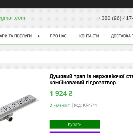
gmail.com
+380 (96) 417
АРИ ТА ПОСЛУГИ
ПРО НАС
КОНТАКТИ
ДОСТАВКА 
Душовий трап із нержавіючої ста
комбінований гідрозатвор
1 924 ₴
В наявності
Код:
KR4744
Купити