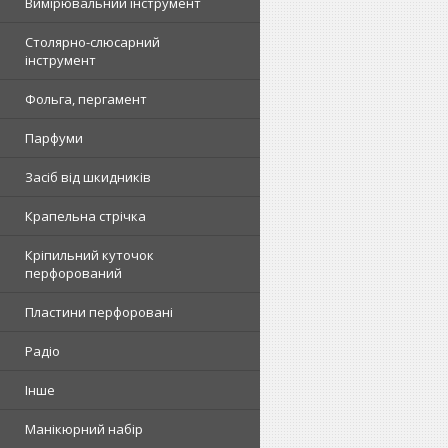
Вимірювальний інструмент
Столярно-слюсарний
інструмент
Фольга, пергамент
Парфуми
Засіб від шкидників
Крапельна стрічка
Кріпильний куточок
перфорований
Пластини перфоровані
Радіо
Інше
Манікюрний набір