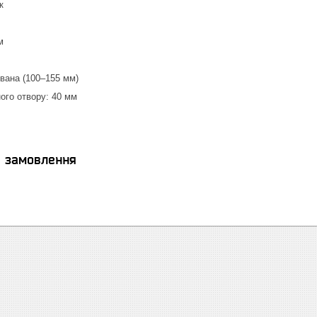
к
м
вана (100–155 мм)
ого отвору: 40 мм
я замовлення