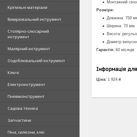
Монтажний гачо
Кріпильні матеріали
Розміри:
Довжина: 750 м
Вимірювальний інструмент
Ширина: 70 мм
Столярно-слюсарний
Висота: регульо
інструмент
Діаметр випускн
Малярний інструмент
Гарантія:
60 місяців
Оздоблювальний інструмент
Інформація дл
Ключі
Ціна:
1 924 ₴
Електроінструмент
Пневмоінструмент
Садова техніка
Запчастини
Піна, силікони, клеї