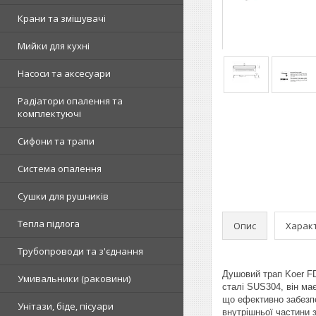
Крани та змішувачі
Мийки для кухні
Насоси та аксесуари
Радіатори опалення та
комплектуючі
Сифони та трапи
Система опалення
Сушки для рушників
Тепла підлога
Опис
Харак
Трубопроводи та з'єднання
Душовий трап Koer FD
Умивальники (раковини)
сталі SUS304, він має
що ефективно забезпе
Унітази, біде, пісуари
внутрішньої частини 