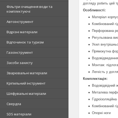
догляду робить цей т
Фільтри очищення води та
Особливості:
комплектуючі
Матеріал корпу
Автоінструмент
Комбінований г
Перфорована ре
Відрізні матеріали
Регульована ви
Відпочинок та туризм
Ухил внутрішньо
Прямокутна фо
Газоінструмент
Водовідведення
Засоби захисту
Монтаж: підлог
Легкість у догл
Зварювальні матеріали
Комплектація:
Кріпильний інструмент
Водовідвідний 
Металева перфо
Шліфувальні матеріали
Гідроізоляційна 
Свердла
Комбінований г
Опорні ноги
SDS матеріали