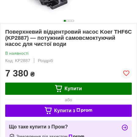
Поверхневий відцентровий насос Koer THF6C
(KP2887) — потужний самовсмоктуючий
насос для чистої води
В наявності
Код: KP2887
Роздріб
7 380
₴
Купити
або
Купити з
Що таке купити з Пром?
Замовлення під захистом