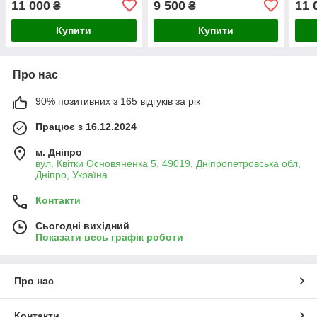
11 000
9 500
11 
₴
₴
перекачування води
насос для перекачування
відц
прісної води
поту
Купити
Купити
Про нас
90% позитивних з 165 відгуків за рік
Працює з 16.12.2024
м. Дніпро
вул. Квітки Основяненка 5, 49019, Дніпропетровська обл,
Дніпро, Україна
Контакти
Сьогодні вихідний
Показати весь графік роботи
Про нас
Контакти