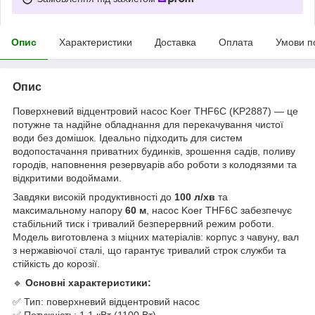
Опис
Характеристики
Доставка
Оплата
Умови п
Опис
Поверхневий відцентровий насос Koer THF6C (KP2887) — це
потужне та надійне обладнання для перекачування чистої
води без домішок. Ідеально підходить для систем
водопостачання приватних будинків, зрошення садів, поливу
городів, наповнення резервуарів або роботи з колодязями та
відкритими водоймами.
Завдяки високій продуктивності до
100 л/хв
та
максимальному напору
60 м
, насос Koer THF6C забезпечує
стабільний тиск і тривалий безперервний режим роботи.
Модель виготовлена з міцних матеріалів: корпус з чавуну, вал
з нержавіючої сталі, що гарантує тривалий строк служби та
стійкість до корозії.
🔹
Основні характеристики:
✅ Тип: поверхневий відцентровий насос
✅ Потужність: 1.1 кВт (1100 Вт)