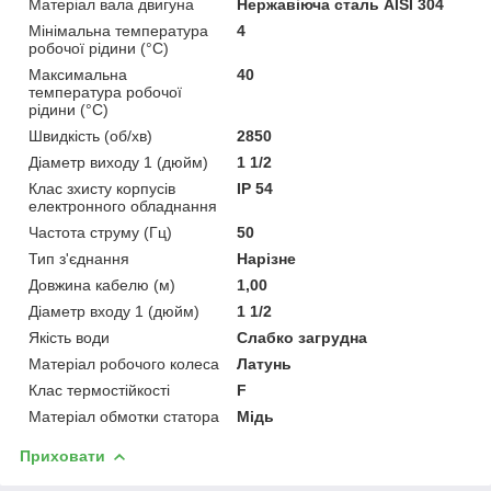
Матеріал вала двигуна
Нержавіюча сталь AISI 304
Мінімальна температура
4
робочої рідини (°C)
Максимальна
40
температура робочої
рідини (°C)
Швидкість (об/хв)
2850
Діаметр виходу 1 (дюйм)
1 1/2
Клас зхисту корпусів
IP 54
електронного обладнання
Частота струму (Гц)
50
Тип з'єднання
Нарізне
Довжина кабелю (м)
1,00
Діаметр входу 1 (дюйм)
1 1/2
Якість води
Слабко загрудна
Матеріал робочого колеса
Латунь
Клас термостійкості
F
Матеріал обмотки статора
Мідь
Приховати