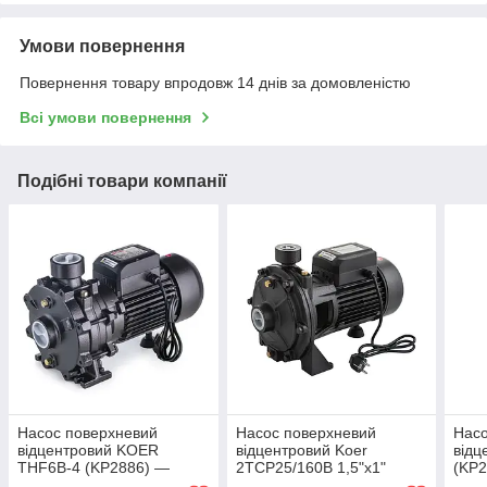
Умови повернення
Повернення товару впродовж 14 днів за домовленістю
Всі умови повернення
Подібні товари компанії
Насос поверхневий
Насос поверхневий
Насо
відцентровий KOER
відцентровий Koer
відц
THF6B-4 (KP2886) —
2TCP25/160B 1,5"x1"
(KP
ефективний насос для
(KP2884) — потужний
пове