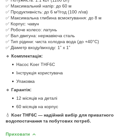
✅ Максимальний напір: до 60 м
✅ Продуктивність: до 6 м³/год (100 л/хв)
✅ Максимальна глибина всмоктування: до 8 м
✅ Корпус: чавун
✅ Робоче колесо: латунь
✅ Вал двигуна: нержавіюча сталь
✅ Тип рідини: чиста холодна вода (до +40°C)
✅ Діаметр входу/виходу: 1” x 1”
🔹
Комплектація:
Насос Koer THF6C
Інструкція користувача
Упаковка
🔹
Гарантія:
12 місяців на деталі
60 місяців на корпус
💧
Koer THF6C — надійний вибір для приватного
водопостачання та побутових потреб.
Приховати