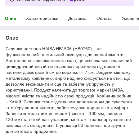
Опис
Характеристики
Доставка
Оплата
Умови п
Опис
Склянка настінна HAIBA HB1506 (HB0760) – це
функціональний та стильний аксесуар для ванної кімнати.
Виготовлена з високоякісного скла, ця склянка має класичний
циліндричний дизайн із плавним переходом від нижньої
частини діаметром 6 см до верхньої – 7 см. Завдяки міцному
металевому кріпленню, виріб надійно фіксується на стіні, що
дозволяє зекономити місце та забезпечує зручність у
користуванні. Продукт належить до торгової марки HAIBA,
відомої якістю та надійністю своєї продукції. Країна-виробник
– Китай. Склянка стане ідеальним доповненням до сучасного
інтер'єру ванної кімнати, забезпечуючи порядок та комфорт.
Завдяки компактним розмірам (висота – 100 мм, ширина –
120 мм) та легкій вазі упаковки, монтаж і транспортування не
викликають складнощів. В упаковці 80 одиниць, що зручно
для оптового придбання.