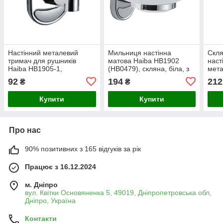
Настінний металевий
Мильниця настінна
Скля
тримач для рушників
матова Haiba HB1902
наст
Haiba HB1905-1,
(HB0479), скляна, біла, з
мета
хромований, сталевого
металевим кріпленням
колі
92
194
212
₴
₴
кольору, довговічний
(HB0
дизайн
Купити
Купити
Про нас
90% позитивних з 165 відгуків за рік
Працює з 16.12.2024
м. Дніпро
вул. Квітки Основяненка 5, 49019, Дніпропетровська обл,
Дніпро, Україна
Контакти