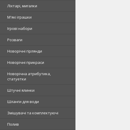
Ліхтарі, мигалки
М'які іграшки
Ігрові набори
Розваги
Новорічні гірлянди
Новорічні прикраси
Новорічна атрибутика,
статуетки
Штучні ялинки
Шланги для води
Змішувачі та комплектуючі
Полив