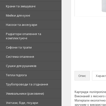
Крани та змішувачі
Мийки для кухні
Насоси та аксесуари
Радіатори опалення та
комплектуючі
Сифони та трапи
Система опалення
Сушки для рушників
Тепла підлога
Опис
Харак
Трубопроводи та з'єднання
Картридж поліпропіле
Умивальники (раковини)
Виконаний з якісного
Матеріали екологічно 
Унітази, біде, пісуари
зручним у використан