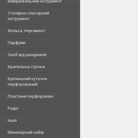
Вимірювальний інструмент
Столярно-слюсарний
інструмент
Фольга, пергамент
Парфуми
Засіб від шкидників
Крапельна стрічка
Кріпильний куточок
перфорований
Пластини перфоровані
Радіо
Інше
Манікюрний набір