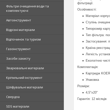
фільтрації.
Фільтри очищення води та
Особливості:
комплектуючі
Матеріал корпус
Автоінструмент
Ступінь очищенн
Типорозмір карт
Відрізні матеріали
Тип фільтра: по
Відпочинок та туризм
Застосування: 
Країна реєстрац
Газоінструмент
Легкість устано
Засоби захисту
Екологічно чисті
Комплектація:
Зварювальні матеріали
Картридж KOER 
Кріпильний інструмент
Упаковка
Розміри:
Шліфувальні матеріали
4,5"x20"
Свердла
Гарантія: 12 місяців
SDS матеріали