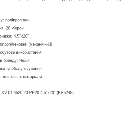
у: поліпропілен
я: 20 мікрон
риджа: 4,5"x20"
ліпропіленовий (механічний)
побутове використання
ії бренду: Чехія
вки та обслуговування
, довговічні матеріали
KV-01-4520-20 PP20 4,5"x20" (KR5245)