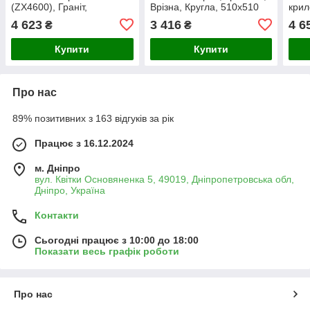
(ZX4600), Граніт,
Врізна, Кругла, 510x510
крил
Прямокутна, 1 чаша,
мм, Глибина чаші 200 мм,
мм, 
4 623
3 416
4 6
₴
₴
Врізна, Матова, 470x510
Матова
мм
Купити
Купити
Про нас
89% позитивних з 163 відгуків за рік
Працює з 16.12.2024
м. Дніпро
вул. Квітки Основяненка 5, 49019, Дніпропетровська обл,
Дніпро, Україна
Контакти
Сьогодні працює з 10:00 до 18:00
Показати весь графік роботи
Про нас