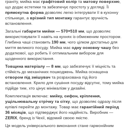
граніту, мийка має
графітовий колір
та
матову поверхню
,
що додає естетики та забезпечує простоту у догляді. Її
прямокутна форма
дозволяє легко інтегрувати її в кухонну
стільницю, а
врізний тип монтажу
гарантує зручність
встановлення.
Загальні
габарити мийки — 570×510 мм
, що дозволяє
використовувати її навіть на кухнях із обмеженим простором.
Глибина чаші становить
190 мм
, чого цілком достатньо для
миття великого посуду. Мийка має
одну основну чашу
без
додаткової, що робить її оптимальним вибором для
щоденного використання.
Товщина матеріалу — 8 мм
, що забезпечує її міцність та
стійкість до механічних пошкоджень. Мийка оснащена
отвором під змішувач
та розрахована під його
встановлення. Крило для сушіння посуду відсутнє, тому мийка
підійде тим, хто цінує мінімалізм у дизайні.
Комплектація включає:
мийку, сифон, кріплення,
ущільнювальну стрічку та сітку
, що дозволяє одразу після
купівлі перейти до монтажу. Товар має
гарантійний період
36 місяців
, що підтверджує його надійність. Виробник —
ZERIX
, бренд із Чехії, відомий своєю якістю.
Ця модель універсального виконання стане гармонійним