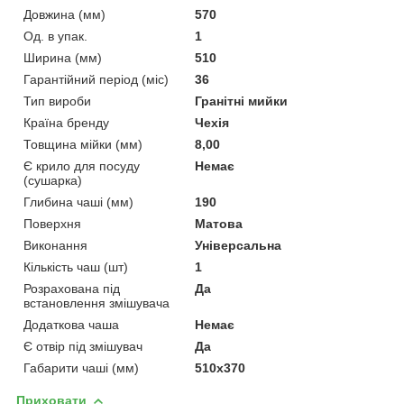
Довжина (мм)
570
Од. в упак.
1
Ширина (мм)
510
Гарантійний період (міс)
36
Тип вироби
Гранітні мийки
Країна бренду
Чехія
Товщина мійки (мм)
8,00
Є крило для посуду
Немає
(сушарка)
Глибина чаші (мм)
190
Поверхня
Матова
Виконання
Універсальна
Кількість чаш (шт)
1
Розрахована під
Да
встановлення змішувача
Додаткова чаша
Немає
Є отвір під змішувач
Да
Габарити чаші (мм)
510x370
Приховати