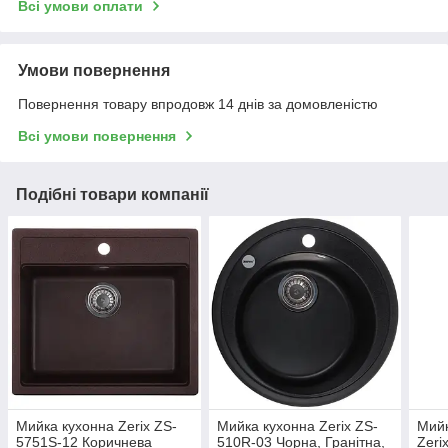
Всі умови оплати
Умови повернення
Повернення товару впродовж 14 днів за домовленістю
Всі умови повернення
Подібні товари компанії
Мийка кухонна Zerix ZS-
Мийка кухонна Zerix ZS-
Мийк
5751S-12 Коричнева
510R-03 Чорна, Гранітна,
Zeri