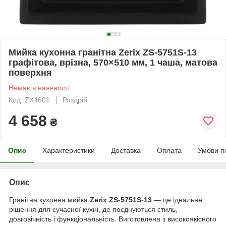
Мийка кухонна гранітна Zerix ZS-5751S-13
графітова, врізна, 570×510 мм, 1 чаша, матова
поверхня
Немає в наявності
Код: ZX4601
Роздріб
4 658
₴
Опис
Характеристики
Доставка
Оплата
Умови п
Опис
Гранітна кухонна мийка
Zerix ZS-5751S-13
— це ідеальне
рішення для сучасної кухні, де поєднуються стиль,
довговічність і функціональність. Виготовлена з високоякісного