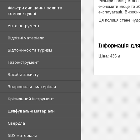
Розміри полиці стано
економити місце та з
Фільтри очищення води та
експлуатації. Виробни
комплектуючі
Ця полиця стане чудо
Автоінструмент
Відрізні матеріали
Інформація дл
Відпочинок та туризм
Ціна:
435 ₴
Газоінструмент
Засоби захисту
Зварювальні матеріали
Кріпильний інструмент
Шліфувальні матеріали
Свердла
SDS матеріали