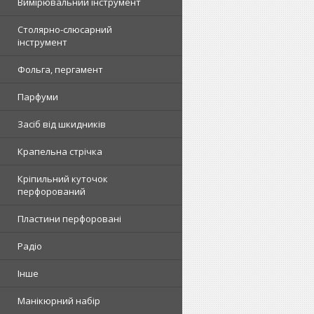
Вимірювальний інструмент
Столярно-слюсарний
інструмент
Фольга, пергамент
Парфуми
Засіб від шкидників
Крапельна стрічка
Кріпильний куточок
перфорований
Пластини перфоровані
Радіо
Інше
Манікюрний набір