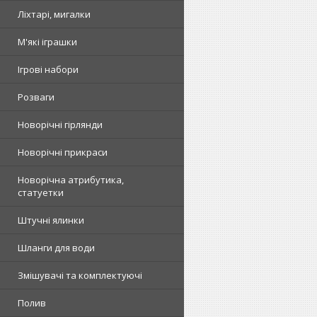
Ліхтарі, мигалки
М'які іграшки
Ігрові набори
Розваги
Новорічні гірлянди
Новорічні прикраси
Новорічна атрибутика,
статуетки
Штучні ялинки
Шланги для води
Змішувачі та комплектуючі
Полив