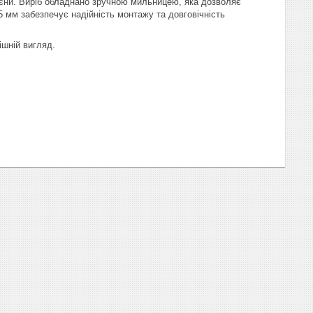
ієни. Виріб обладнано зручною мильницею, яка дозволяє
5 мм забезпечує надійність монтажу та довговічність
ішній вигляд.