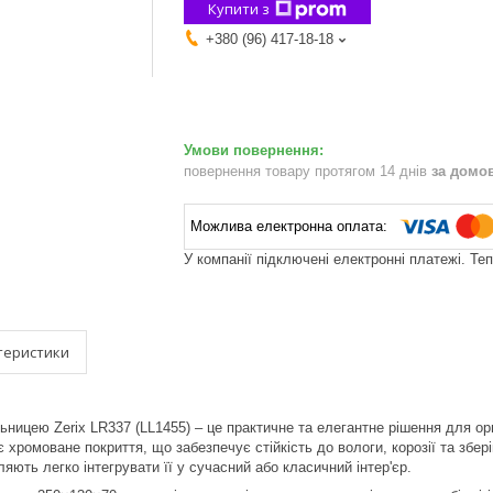
Купити з
+380 (96) 417-18-18
повернення товару протягом 14 днів
за домо
У компанії підключені електронні платежі. Те
теристики
ницею Zerix LR337 (LL1455) – це практичне та елегантне рішення для орг
є хромоване покриття, що забезпечує стійкість до вологи, корозії та збе
яють легко інтегрувати її у сучасний або класичний інтер'єр.