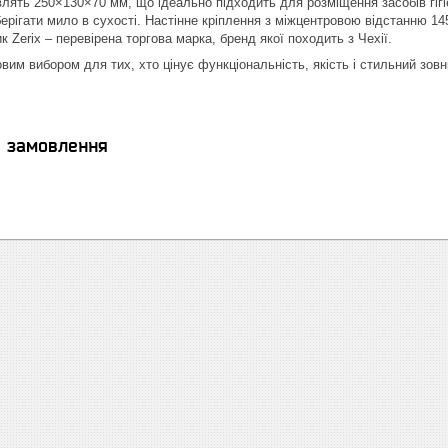
влять 250×130×70 мм, що ідеально підходить для розміщення засобів гіг
берігати мило в сухості. Настінне кріплення з міжцентровою відстанню 14
к Zerix – перевірена торгова марка, бренд якої походить з Чехії.
вим вибором для тих, хто цінує функціональність, якість і стильний зовн
я замовлення