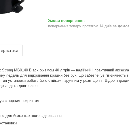
повернення товару протягом 14 днів
за домо
теристики
x Strong MB0140 Black обʼємом 40 літрів — надійний і практичний аксесуа
чну педаль для відкривання кришки без рук, що забезпечує гігієнічність
 тип установки робить його стійким і зручним у розміщенні. Відро підхо
догляді та довговічне.
ус з чорним покриттям
лю для безконтактного відкривання
установки