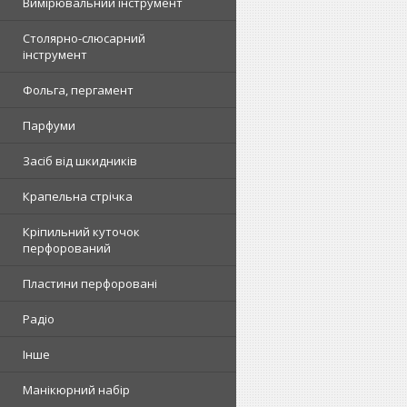
Вимірювальний інструмент
Столярно-слюсарний
інструмент
Фольга, пергамент
Парфуми
Засіб від шкидників
Крапельна стрічка
Кріпильний куточок
перфорований
Пластини перфоровані
Радіо
Інше
Манікюрний набір