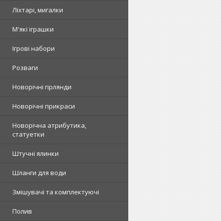
Ліхтарі, мигалки
М'які іграшки
Ігрові набори
Розваги
Новорічні гірлянди
Новорічні прикраси
Новорічна атрибутика,
статуетки
Штучні ялинки
Шланги для води
Змішувачі та комплектуючі
Полив