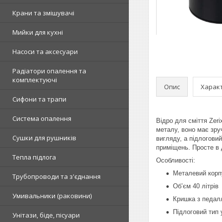
Крани та змішувачі
Мийки для кухні
Насоси та аксесуари
Радіатори опалення та
комплектуючі
Опис
Харак
Сифони та трапи
Система опалення
Відро для сміття Zeri
металу, воно має зру
Сушки для рушників
вигляду, а підлоговий
приміщень. Просте в 
Тепла підлога
Особливості:
Металевий корп
Трубопроводи та з'єднання
Об’єм 40 літрів
Умивальники (раковини)
Кришка з педал
Підлоговий тип 
Унітази, біде, пісуари