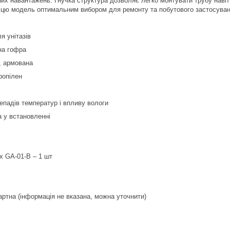
них навантажень. Гнучка структура дозволяє легко монтувати трубу навіт
ь цю модель оптимальним вибором для ремонту та побутового застосуван
я унітазів
на гофра
, армована
ропілен
репадів температур і впливу вологи
а у встановленні
x GA-01-B – 1 шт
ртна (інформація не вказана, можна уточнити)