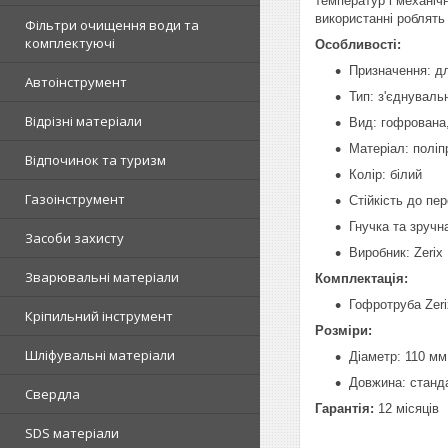
температур і механіч
використанні роблят
Фільтри очищення води та
комплектуючі
Особливості:
Призначення: дл
Автоінструмент
Тип: з'єднуваль
Відрізні матеріали
Вид: гофрована
Матеріал: поліп
Відпочинок та туризм
Колір: білий
Газоінструмент
Стійкість до пе
Гнучка та зручн
Засоби захисту
Виробник: Zerix
Зварювальні матеріали
Комплектація:
Гофротруба Zeri
Кріпильний інструмент
Розміри:
Шліфувальні матеріали
Діаметр: 110 мм
Довжина: станда
Свердла
Гарантія:
12 місяців
SDS матеріали