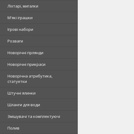
Ліхтарі, мигалки
М'які іграшки
Ігрові набори
Розваги
Новорічні гірлянди
Новорічні прикраси
Новорічна атрибутика,
статуетки
Штучні ялинки
Шланги для води
Змішувачі та комплектуючі
Полив