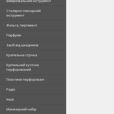
Вимірювальний інструмент
Столярно-слюсарний
інструмент
Фольга, пергамент
Парфуми
Засіб від шкидників
Крапельна стрічка
Кріпильний куточок
перфорований
Пластини перфоровані
Радіо
Інше
Манікюрний набір