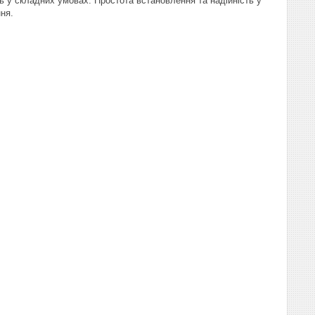
ь у складних умовах. Простота встановлення та надійність у
ня.