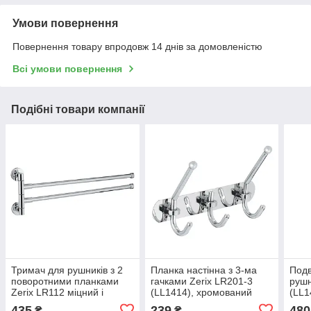
Умови повернення
Повернення товару впродовж 14 днів за домовленістю
Всі умови повернення
Подібні товари компанії
Тримач для рушників з 2
Планка настінна з 3-ма
Подв
поворотними планками
гачками Zerix LR201-3
рушн
Zerix LR112 міцний і
(LL1414), хромований
(LL1
стильний для ванної
метал, міцна та
хром
435
239
480
₴
₴