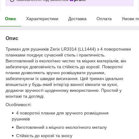
Опис
Характеристики
Доставка
Оплата
Умови п
Опис
Тримач для рушників Zerix LR3314 (LL1444) з 4 поворотними
планками поєднує сучасний стиль і практичність.
Виготовлений із екологічно чистих та міцних матеріалів, він
забезпечує довговічність та стійкість до корозії. Поворотні
планки дозволяють зручно розвішувати рушники,
забезпечуючи їх швидке висихання. Цей тримач ідеально
впишеться у будь-який інтер’єр ванної кімнати чи кухні,
додаючи зручності щоденному використанню. Простий у
монтажі та догляді.
Особливості:
4 поворотні планки для зручного розміщення
рушників
Виготовлений з міцного екологічного металу
Стійкість до корозії та зносу