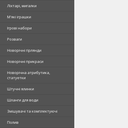
Ліхтарі, мигалки
М'які іграшки
Ігрові набори
Розваги
Новорічні гірлянди
Новорічні прикраси
Новорічна атрибутика,
статуетки
Штучні ялинки
Шланги для води
Змішувачі та комплектуючі
Полив