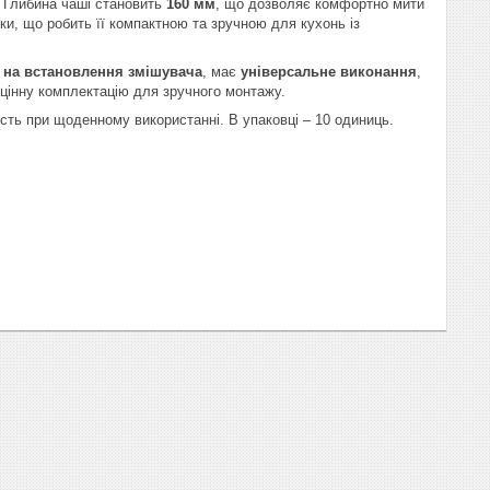
. Глибина чаші становить
160 мм
, що дозволяє комфортно мити
ки, що робить її компактною та зручною для кухонь із
 на встановлення змішувача
, має
універсальне виконання
,
оцінну комплектацію для зручного монтажу.
сть при щоденному використанні. В упаковці – 10 одиниць.