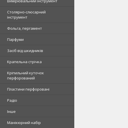
Вимірювальний інструмент
Столярно-слюсарний
інструмент
Фольга, пергамент
Парфуми
Засіб від шкидників
Крапельна стрічка
Кріпильний куточок
перфорований
Пластини перфоровані
Радіо
Інше
Манікюрний набір