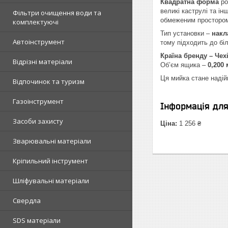
Квадратна форма
ро
великі каструлі та і
Фільтри очищення води та
обмеженим просторо
комплектуючі
Тип установки –
накл
Автоінструмент
тому підходить до біл
Країна бренду – Чех
Відрізні матеріали
Об’єм ящика –
0,200 
Ця мийка стане надійн
Відпочинок та туризм
Газоінструмент
Інформація дл
Засоби захисту
Ціна:
1 256 ₴
Зварювальні матеріали
Кріпильний інструмент
Шліфувальні матеріали
Свердла
SDS матеріали