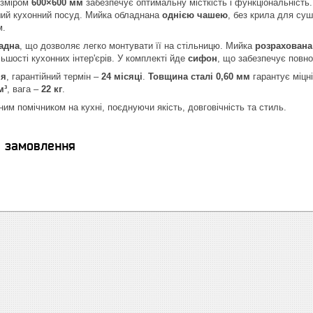
зміром
600×600 мм
забезпечує оптимальну місткість і функціональність
нший кухонний посуд. Мийка обладнана
однією чашею
, без крила для суш
м.
адна
, що дозволяє легко монтувати її на стільницю. Мийка
розрахована
ьшості кухонних інтер'єрів. У комплекті йде
сифон
, що забезпечує повн
ія
, гарантійний термін –
24 місяці
.
Товщина сталі 0,60 мм
гарантує міцні
м³
, вага –
22 кг
.
им помічником на кухні, поєднуючи якість, довговічність та стиль.
я замовлення