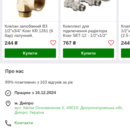
Клапан запобіжний ВЗ
Комплект для
Клап
1/2"х3/4" Koer KR.1261 (6
підключення радіатора
1/2"
бар) латунний,
Koer SET-12 - 1/2"x1/2"
(2.5
кутовий(KR3108)
(прямий) з термоголовкою
опал
244
767
244
₴
₴
ВЗ (KR3177), латунь
CW617N, нікель, сталевий
Купити
Купити
к
Про нас
89% позитивних з 163 відгуків за рік
Працює з 16.12.2024
м. Дніпро
вул. Квітки Основяненка 5, 49019, Дніпропетровська обл,
Дніпро, Україна
Контакти