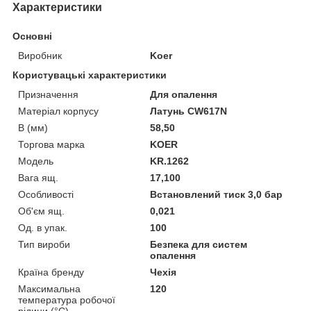
Характеристики
Основні
Виробник
Koer
Користувацькі характеристики
Призначення
Для опалення
Матеріал корпусу
Латунь CW617N
B (мм)
58,50
Торгова марка
KOER
Мoдель
KR.1262
Вага ящ.
17,100
Особливості
Встановлений тиск 3,0 бар
Об'єм ящ.
0,021
Од. в упак.
100
Тип вироби
Безпека для систем
опалення
Країна бренду
Чехія
Максимальна
120
температура робочої
рідини (°C)