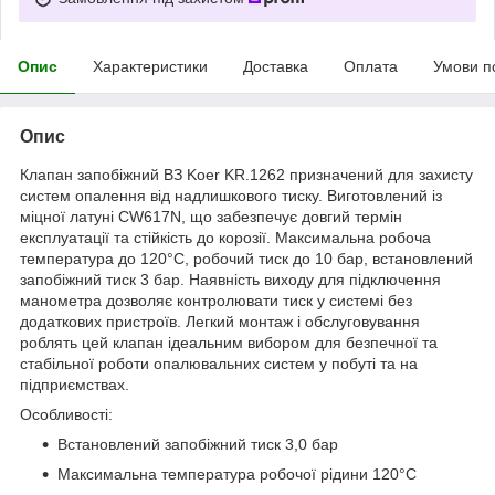
Опис
Характеристики
Доставка
Оплата
Умови п
Опис
Клапан запобіжний ВЗ Koer KR.1262 призначений для захисту
систем опалення від надлишкового тиску. Виготовлений із
міцної латуні CW617N, що забезпечує довгий термін
експлуатації та стійкість до корозії. Максимальна робоча
температура до 120°C, робочий тиск до 10 бар, встановлений
запобіжний тиск 3 бар. Наявність виходу для підключення
манометра дозволяє контролювати тиск у системі без
додаткових пристроїв. Легкий монтаж і обслуговування
роблять цей клапан ідеальним вибором для безпечної та
стабільної роботи опалювальних систем у побуті та на
підприємствах.
Особливості:
Встановлений запобіжний тиск 3,0 бар
Максимальна температура робочої рідини 120°C