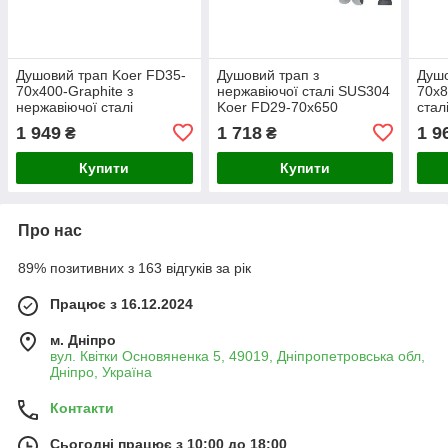
Душовий трап Koer FD35-
Душовий трап з
Душо
70x400-Graphite з
нержавіючої сталі SUS304
70x8
нержавіючої сталі
Koer FD29-70x650
стал
SUS304, графітовий колір,
(AC0676)
комб
1 949
1 718
1 9
₴
₴
регульована висота
гідр
(AC0
Купити
Купити
Про нас
89% позитивних з 163 відгуків за рік
Працює з 16.12.2024
м. Дніпро
вул. Квітки Основяненка 5, 49019, Дніпропетровська обл,
Дніпро, Україна
Контакти
Сьогодні працює з 10:00 до 18:00