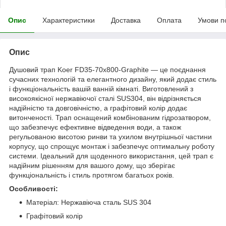
Опис
Характеристики
Доставка
Оплата
Умови п
Опис
Душовий трап Koer FD35-70x800-Graphite — це поєднання
сучасних технологій та елегантного дизайну, який додає стиль
і функціональність вашій ванній кімнаті. Виготовлений з
високоякісної нержавіючої сталі SUS304, він відрізняється
надійністю та довговічністю, а графітовий колір додає
витонченості. Трап оснащений комбінованим гідрозатвором,
що забезпечує ефективне відведення води, а також
регульованою висотою ринви та ухилом внутрішньої частини
корпусу, що спрощує монтаж і забезпечує оптимальну роботу
системи. Ідеальний для щоденного використання, цей трап є
надійним рішенням для вашого дому, що зберігає
функціональність і стиль протягом багатьох років.
Особливості:
Матеріал: Нержавіюча сталь SUS 304
Графітовий колір