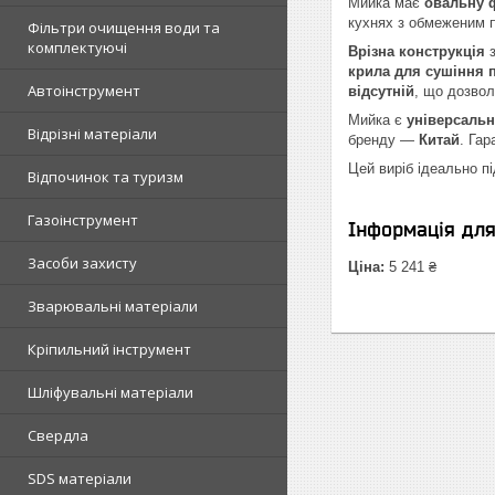
Мийка має
овальну 
кухнях з обмеженим 
Фільтри очищення води та
комплектуючі
Врізна конструкція
з
крила для сушіння 
Автоінструмент
відсутній
, що дозвол
Мийка є
універсаль
Відрізні матеріали
бренду —
Китай
. Гар
Цей виріб ідеально п
Відпочинок та туризм
Газоінструмент
Інформація дл
Засоби захисту
Ціна:
5 241 ₴
Зварювальні матеріали
Кріпильний інструмент
Шліфувальні матеріали
Свердла
SDS матеріали