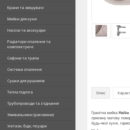
Крани та змішувачі
Мийки для кухні
Насоси та аксесуари
Радіатори опалення та
комплектуючі
Сифони та трапи
Система опалення
Сушки для рушників
Тепла підлога
Опис
Харак
Трубопроводи та з'єднання
Гранітна мийка
Haiba
Умивальники (раковини)
приємну матову повер
будь-якої кухні, гарм
Унітази, біде, пісуари