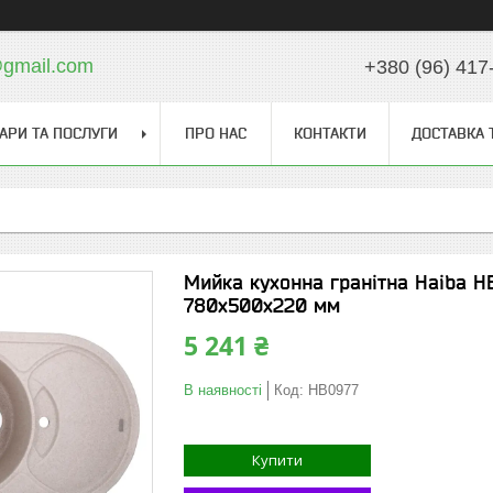
gmail.com
+380 (96) 417
АРИ ТА ПОСЛУГИ
ПРО НАС
КОНТАКТИ
ДОСТАВКА 
Мийка кухонна гранітна Haiba HB
780x500x220 мм
5 241 ₴
В наявності
Код:
HB0977
Купити