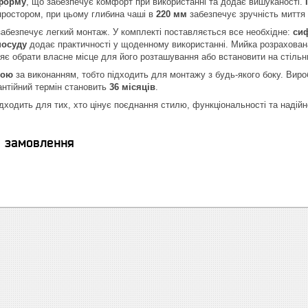
форму
, що забезпечує комфорт при використанні та додає вишуканості.
простором, при цьому глибина чаші в
220 мм
забезпечує зручність миття 
абезпечує легкий монтаж. У комплекті поставляється все необхідне:
сиф
посуду
додає практичності у щоденному використанні. Мийка розрахован
яє обрати власне місце для його розташування або встановити на стільн
ною
за виконанням, тобто підходить для монтажу з будь-якого боку. Виро
антійний термін становить
36 місяців
.
ідходить для тих, хто цінує поєднання стилю, функціональності та надій
я замовлення