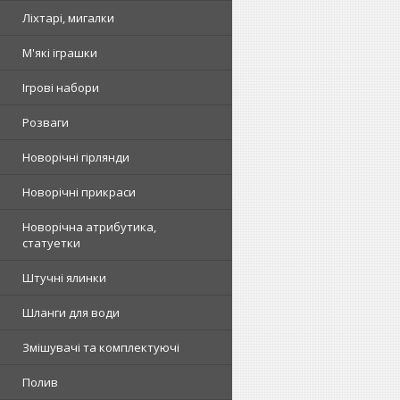
Ліхтарі, мигалки
М'які іграшки
Ігрові набори
Розваги
Новорічні гірлянди
Новорічні прикраси
Новорічна атрибутика,
статуетки
Штучні ялинки
Шланги для води
Змішувачі та комплектуючі
Полив