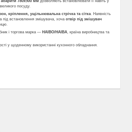
Габарити 780x500 мм
дозволяють встановлювати її навіть у
великого посуду.
он, кріплення, ущільнювальна стрічка та сітка
. Наявність
а під встановлення змішувача, хоча
отвір під змішувач
ицю.
бник і торгова марка —
HAIBO/HAIBA
, країна виробництва та
ності у щоденному використанні кухонного обладнання.