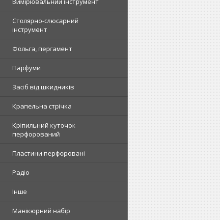
Вимірювальний інструмент
Столярно-слюсарний
інструмент
Фольга, пергамент
Парфуми
Засіб від шкидників
Крапельна стрічка
Кріпильний куточок
перфорований
Пластини перфоровані
Радіо
Інше
Манікюрний набір