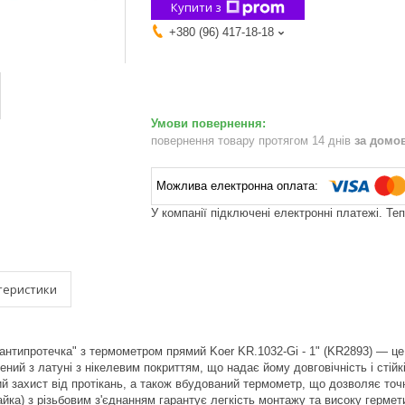
Купити з
+380 (96) 417-18-18
повернення товару протягом 14 днів
за домо
У компанії підключені електронні платежі. Те
теристики
антипротечка" з термометром прямий Koer KR.1032-Gi - 1" (KR2893) — це
ений з латуні з нікелевим покриттям, що надає йому довговічність і стійк
й захист від протікань, а також вбудований термометр, що дозволяє точ
айка) з різьбовим з'єднанням гарантує легкість монтажу та високу гермет