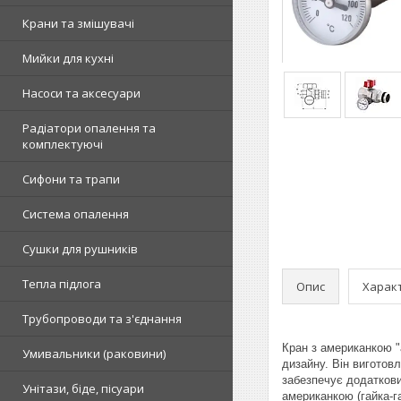
Крани та змішувачі
Мийки для кухні
Насоси та аксесуари
Радіатори опалення та
комплектуючі
Сифони та трапи
Система опалення
Сушки для рушників
Тепла підлога
Опис
Харак
Трубопроводи та з'єднання
Кран з американкою "
Умивальники (раковини)
дизайну. Він виготовл
забезпечує додаткови
Унітази, біде, пісуари
американкою (гайка-г