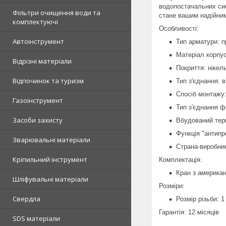
водопостачальних сист
Фільтри очищення води та
стане вашим надійним
комплектуючі
Особливості:
Автоінструмент
Тип арматури: 
Матеріал корпус
Відрізні матеріали
Покриття: нікел
Відпочинок та туризм
Тип з'єднання: 
Спосіб монтажу:
Газоінструмент
Тип з'єднання фі
Засоби захисту
Вбудований те
Функція "антипр
Зварювальні матеріали
Страна-виробник
Кріпильний інструмент
Комплектація:
Кран з американ
Шліфувальні матеріали
Розміри:
Свердла
Розмір різьби: 
Гарантія: 12 місяців
SDS матеріали