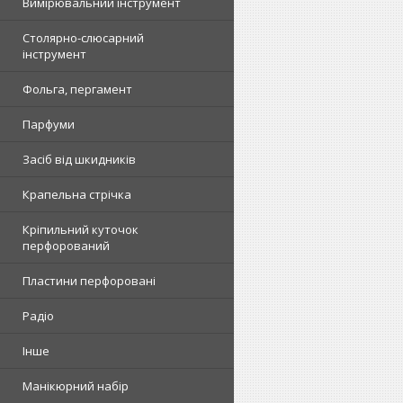
Вимірювальний інструмент
Столярно-слюсарний
інструмент
Фольга, пергамент
Парфуми
Засіб від шкидників
Крапельна стрічка
Кріпильний куточок
перфорований
Пластини перфоровані
Радіо
Інше
Манікюрний набір