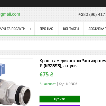
gmail.com
+380 (96) 417
АРИ ТА ПОСЛУГИ
ПРО НАС
КОНТАКТИ
ДОСТАВКА 
Кран з американкою "антипротеч
1" (KR2893), латунь
675 ₴
В наявності
Код:
KR2893
Купити