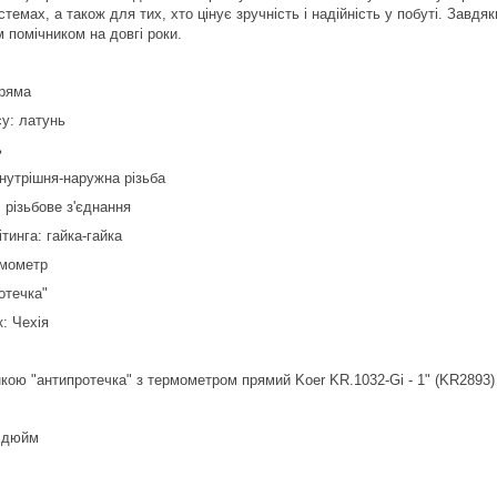
емах, а також для тих, хто цінує зручність і надійність у побуті. Завдяк
 помічником на довгі роки.
пряма
у: латунь
ь
внутрішня-наружна різьба
 різьбове з'єднання
тинга: гайка-гайка
рмометр
отечка"
: Чехія
кою "антипротечка" з термометром прямий Koer KR.1032-Gi - 1" (KR2893)
1 дюйм