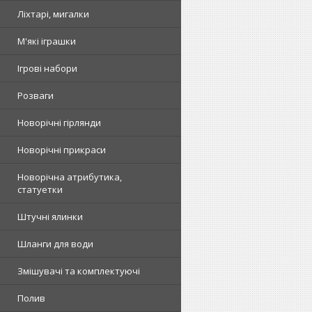
Ліхтарі, мигалки
М'які іграшки
Ігрові набори
Розваги
Новорічні гірлянди
Новорічні прикраси
Новорічна атрибутика,
статуетки
Штучні ялинки
Шланги для води
Змішувачі та комплектуючі
Полив