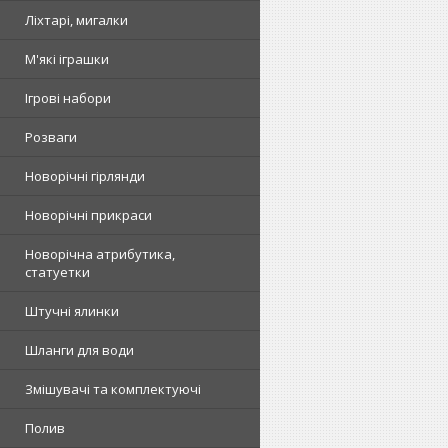
Ліхтарі, мигалки
М'які іграшки
Ігрові набори
Розваги
Новорічні гірлянди
Новорічні прикраси
Новорічна атрибутика,
статуетки
Штучні ялинки
Шланги для води
Змішувачі та комплектуючі
Полив