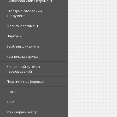
Вимірювальний інструмент
Столярно-слюсарний
інструмент
Фольга, пергамент
Парфуми
Засіб від шкидників
Крапельна стрічка
Кріпильний куточок
перфорований
Пластини перфоровані
Радіо
Інше
Манікюрний набір