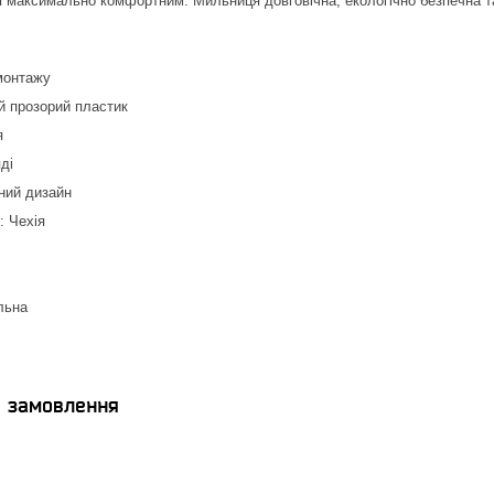
 максимально комфортним. Мильниця довговічна, екологічно безпечна та
монтажу
й прозорий пластик
я
ді
ний дизайн
: Чехія
льна
я замовлення