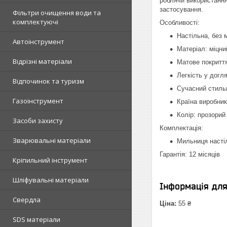
роблячи використання
застосування.
Фільтри очищення води та
комплектуючі
Особливості:
Настільна, без 
Автоінструмент
Матеріал: міцни
Відрізні матеріали
Матове покритт
Легкість у догля
Відпочинок та туризм
Сучасний стиль
Газоінструмент
Країна виробник
Колір: прозорий
Засоби захисту
Комплектація:
Зварювальні матеріали
Мильниця насті
Гарантія: 12 місяців
Кріпильний інструмент
Шліфувальні матеріали
Інформація дл
Свердла
Ціна:
55 ₴
SDS матеріали