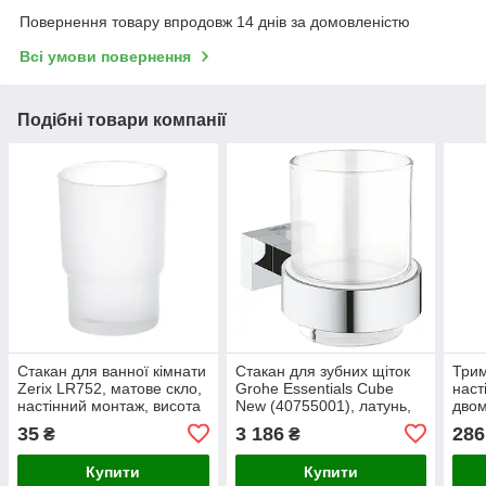
Повернення товару впродовж 14 днів за домовленістю
Всі умови повернення
Подібні товари компанії
Стакан для ванної кімнати
Стакан для зубних щіток
Трим
Zerix LR752, матове скло,
Grohe Essentials Cube
наст
настінний монтаж, висота
New (40755001), латунь,
двом
100 мм, виробник ZERIX
сталевий колір, міцний та
хро
35
3 186
286
₴
₴
(Чехія)
стильний
кріп
моде
Купити
Купити
Zeri