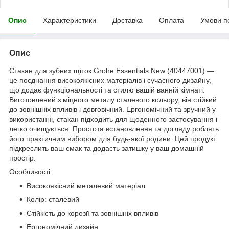
Опис
Характеристики
Доставка
Оплата
Умови п
Опис
Стакан для зубних щіток Grohe Essentials New (40447001) —
це поєднання високоякісних матеріалів і сучасного дизайну,
що додає функціональності та стилю вашій ванній кімнаті.
Виготовлений з міцного металу сталевого кольору, він стійкий
до зовнішніх впливів і довговічний. Ергономічний та зручний у
використанні, стакан підходить для щоденного застосування і
легко очищується. Простота встановлення та догляду роблять
його практичним вибором для будь-якої родини. Цей продукт
підкреслить ваш смак та додасть затишку у ваш домашній
простір.
Особливості:
Високоякісний металевий матеріал
Колір: сталевий
Стійкість до корозії та зовнішніх впливів
Ергономічний дизайн