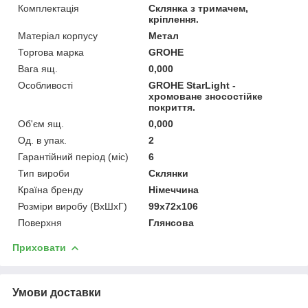
Комплектація
Склянка з тримачем,
кріплення.
Матеріал корпусу
Метал
Торгова марка
GROHE
Вага ящ.
0,000
Особливості
GROHE StarLight -
хромоване зносостійке
покриття.
Об'єм ящ.
0,000
Од. в упак.
2
Гарантійний період (міс)
6
Тип вироби
Склянки
Країна бренду
Німеччина
Розміри виробу (ВхШхГ)
99х72х106
Поверхня
Глянсова
Приховати
Умови доставки