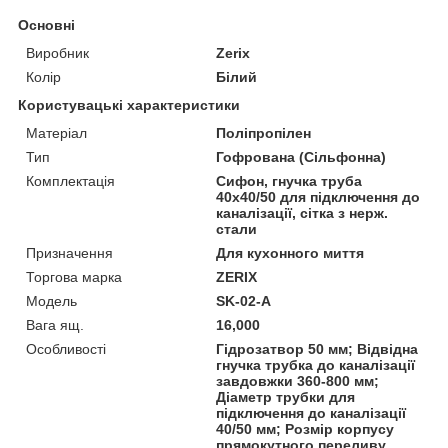
Основні
Виробник
Zerix
Колір
Білий
Користувацькі характеристики
Матеріал
Поліпропілен
Тип
Гофрована (Сільфонна)
Комплектація
Сифон, гнучка труба
40х40/50 для підключення до
каналізації, сітка з нерж.
стали
Призначення
Для кухонного миття
Торгова марка
ZERIX
Мoдель
SK-02-A
Вага ящ.
16,000
Особливості
Гідрозатвор 50 мм; Відвідна
гнучка трубка до каналізації
завдовжки 360-800 мм;
Діаметр трубки для
підключення до каналізації
40/50 мм; Розмір корпусу
прямокутного переливу