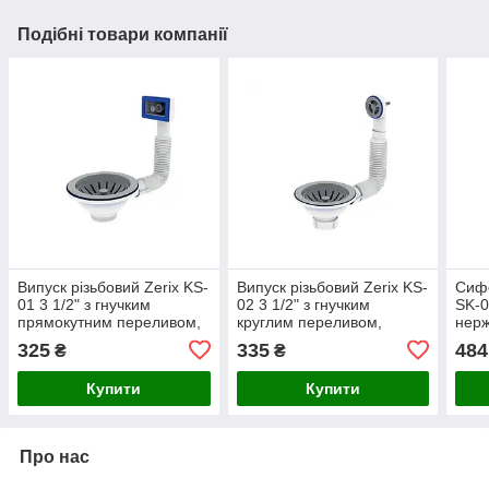
Подібні товари компанії
Випуск різьбовий Zerix KS-
Випуск різьбовий Zerix KS-
Сифо
01 3 1/2" з гнучким
02 3 1/2" з гнучким
SK-0
прямокутним переливом,
круглим переливом,
нерж
поліпропілен, білий
базальтопластиковий, для
гнуч
325
335
484
₴
₴
мийки, діаметр 1/2"
пере
Купити
Купити
Про нас