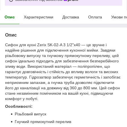
Опис
Характеристики
Доставка
Оплата
Умови п
Опис
Сифон для кухні Zerix SK-02-A 3 1/2"x40 — це зручне і
надійне рішення для підключення кухонної мийки. Завдяки
різьбовому випуску та гнучкому прямокутному переливу, цей
сифон ідеально підходить для забезпечення безперебійного
зливу води. Використаний матеріал — поліпропілен, що
гарантує довговічність і стійкість до впливу вологи та високих
температур. Гідрозатвор забезпечує герметичність і запобігає
неприємним запахам, а гнучка труба дозволяє підключити
його до каналізації на довжину від 360 до 800 мм. Цей сифон
стане незамінним помічником на вашій кухні, підвищуючи
комфорт у побуті.
Особливості:
Різьбовий випуск
Гнучкий прямокутний перелив