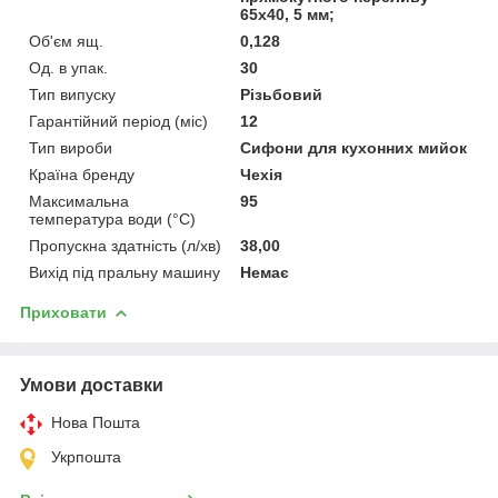
65х40, 5 мм;
Об'єм ящ.
0,128
Од. в упак.
30
Тип випуску
Різьбовий
Гарантійний період (міс)
12
Тип вироби
Сифони для кухонних мийок
Країна бренду
Чехія
Максимальна
95
температура води (°C)
Пропускна здатність (л/хв)
38,00
Вихід під пральну машину
Немає
Приховати
Умови доставки
Нова Пошта
Укрпошта