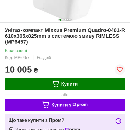
Унітаз-компакт Mixxus Premium Quadro-0401-R
610x365x825mm з системою змиву RIMLESS
(MP6457)
В наявності
Код: MP6457
Роздріб
10 005
₴
Купити
або
Купити з
Що таке купити з Пром?
Замовлення під захистом