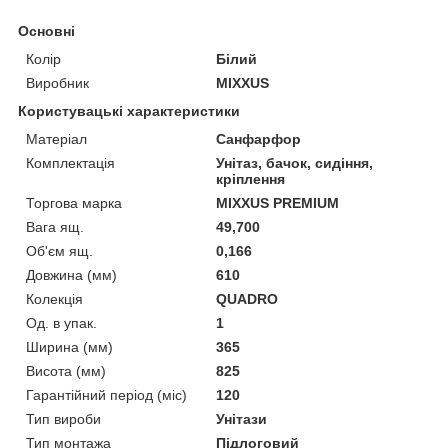
Основні
Колір
Білий
Виробник
MIXXUS
Користувацькі характеристики
Матеріал
Санфарфор
Комплектація
Унітаз, бачок, сидіння,
кріплення
Торгова марка
MIXXUS PREMIUM
Вага ящ.
49,700
Об'єм ящ.
0,166
Довжина (мм)
610
Колекція
QUADRO
Од. в упак.
1
Ширина (мм)
365
Висота (мм)
825
Гарантійний період (міс)
120
Тип вироби
Унітази
Тип монтажа
Підлоговий