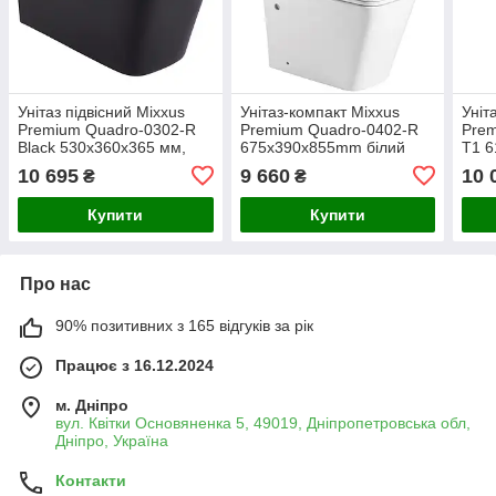
Унітаз підвісний Mixxus
Унітаз-компакт Mixxus
Уніт
Premium Quadro-0302-R
Premium Quadro-0402-R
Pre
Black 530x360x365 мм,
675x390x855mm білий
T1 6
система змиву RIMLESS
керамічний з системою
сис
10 695
9 660
10 
₴
₴
(MP6455)
змиву RIMLESS (MP6458)
1.0 
Купити
Купити
Про нас
90% позитивних з 165 відгуків за рік
Працює з 16.12.2024
м. Дніпро
вул. Квітки Основяненка 5, 49019, Дніпропетровська обл,
Дніпро, Україна
Контакти