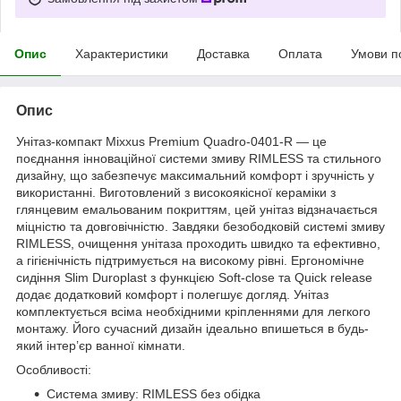
Опис
Характеристики
Доставка
Оплата
Умови п
Опис
Унітаз-компакт Mixxus Premium Quadro-0401-R — це
поєднання інноваційної системи змиву RIMLESS та стильного
дизайну, що забезпечує максимальний комфорт і зручність у
використанні. Виготовлений з високоякісної кераміки з
глянцевим емальованим покриттям, цей унітаз відзначається
міцністю та довговічністю. Завдяки безободковій системі змиву
RIMLESS, очищення унітаза проходить швидко та ефективно,
а гігієнічність підтримується на високому рівні. Ергономічне
сидіння Slim Duroplast з функцією Soft-close та Quick release
додає додатковий комфорт і полегшує догляд. Унітаз
комплектується всіма необхідними кріпленнями для легкого
монтажу. Його сучасний дизайн ідеально впишеться в будь-
який інтер’єр ванної кімнати.
Особливості:
Система змиву: RIMLESS без обідка