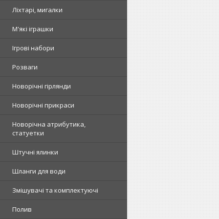
Ліхтарі, мигалки
М'які іграшки
Ігрові набори
Розваги
Новорічні гірлянди
Новорічні прикраси
Новорічна атрибутика,
статуетки
Штучні ялинки
Шланги для води
Змішувачі та комплектуючі
Полив