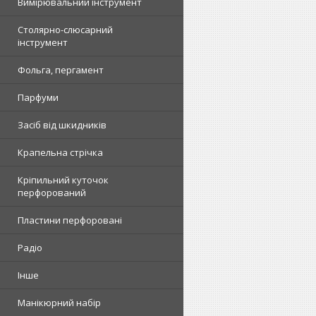
Вимірювальний інструмент
Столярно-слюсарний
інструмент
Фольга, пергамент
Парфуми
Засіб від шкидників
Крапельна стрічка
Кріпильний куточок
перфорований
Пластини перфоровані
Радіо
Інше
Манікюрний набір