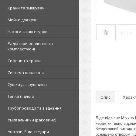
Крани та змішувачі
Мийки для кухні
Насоси та аксесуари
Радіатори опалення та
комплектуючі
Сифони та трапи
Система опалення
Сушки для рушників
Тепла підлога
Опис
Харак
Трубопроводи та з'єднання
Біде підвісне Mixxus 
Умивальники (раковини)
кераміки, воно відзн
бездоганний вигляд т
Унітази, біде, пісуари
оснащено отвором під