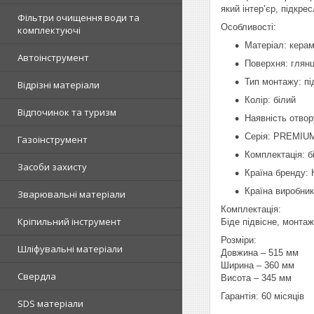
який інтер’єр, підкр
Фільтри очищення води та
Особливості:
комплектуючі
Матеріал: керам
Автоінструмент
Поверхня: глян
Тип монтажу: пі
Відрізні матеріали
Колір: білий
Відпочинок та туризм
Наявність отвор
Серія: PREMIU
Газоінструмент
Комплектація: б
Засоби захисту
Країна бренду: 
Країна виробник
Зварювальні матеріали
Комплектація:
Кріпильний інструмент
Біде підвісне, монтаж
Розміри:
Шліфувальні матеріали
Довжина – 515 мм
Ширина – 360 мм
Свердла
Висота – 345 мм
Гарантія: 60 місяців
SDS матеріали