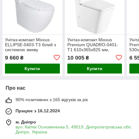
Унітаз-компакт Mixxus
Унітаз-компакт Mixxus
Уніт
ELLIPSE-0403-T3 білий з
Premium QUADRO-0401-
Prem
системою змиву
T1 610х365х825 мм,
530x
TORNADO 3.0
система змиву TORNADO
змив
9 660
10 005
6 5
₴
₴
1.0 (MP6588)
глян
(MP
Купити
Купити
Про нас
90% позитивних з 165 відгуків за рік
Працює з 16.12.2024
м. Дніпро
вул. Квітки Основяненка 5, 49019, Дніпропетровська обл,
Дніпро, Україна