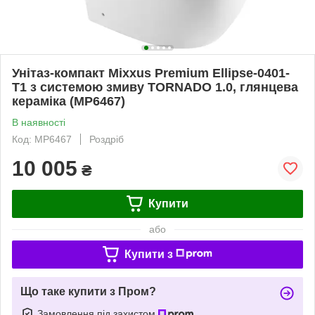
Унітаз-компакт Mixxus Premium Ellipse-0401-
T1 з системою змиву TORNADO 1.0, глянцева
кераміка (MP6467)
В наявності
Код: MP6467
Роздріб
10 005
₴
Купити
або
Купити з
Що таке купити з Пром?
Замовлення під захистом