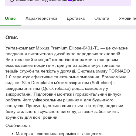
Опис
Характеристики
Доставка
Оплата
Умови п
Опис
Унітаз-компакт Mixxus Premium Ellipse-0401-T1 — це сучасне
поєднання витонченого дизайну та передових технологій.
Виготовлений із міцної екологічної кераміки з глянцевим
емальованим покриттям, цей унітаз забезпечує тривалий
термін служби та легкість у догляді. Система змиву TORNADO
1.0 гарантує ефективне та економне змивання. Ергономічне
сидіння Slim Duroplast з м’яким закриттям (Soft-close) і
швидким зняттям (Quick release) додає комфорту у
використанні. Підлоговий монтаж і горизонтальний випуск
роблять його універсальним рішенням для будь-якого
санвузла. Продукт ідеально впишеться в інтер’єр, надаючи
йому стильного і сучасного вигляду, а також забезпечить
зручність для всієї родини.
Особливості:
Матеріал: екологічна кераміка з глянцевим