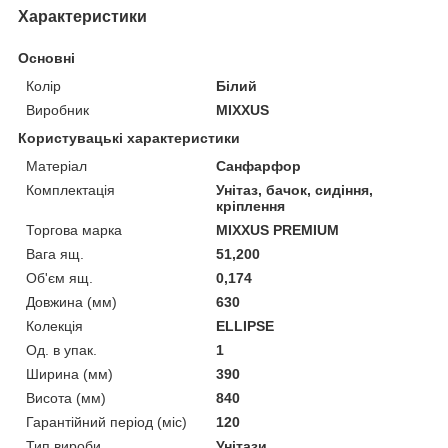
Характеристики
Основні
Колір
Білий
Виробник
MIXXUS
Користувацькі характеристики
Матеріал
Санфарфор
Комплектація
Унітаз, бачок, сидіння,
кріплення
Торгова марка
MIXXUS PREMIUM
Вага ящ.
51,200
Об'єм ящ.
0,174
Довжина (мм)
630
Колекція
ELLIPSE
Од. в упак.
1
Ширина (мм)
390
Висота (мм)
840
Гарантійний період (міс)
120
Тип вироби
Унітази