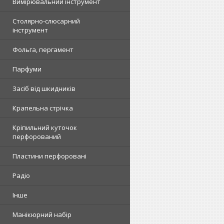
Вимірювальний інструмент
Столярно-слюсарний
інструмент
Фольга, пергамент
Парфуми
Засіб від шкидників
Крапельна стрічка
Кріпильний куточок
перфорований
Пластини перфоровані
Радіо
Інше
Манікюрний набір