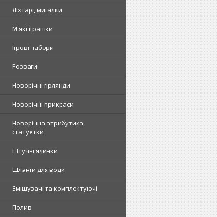
Ліхтарі, мигалки
М'які іграшки
Ігрові набори
Розваги
Новорічні гірлянди
Новорічні прикраси
Новорічна атрибутика,
статуетки
Штучні ялинки
Шланги для води
Змішувачі та комплектуючі
Полив