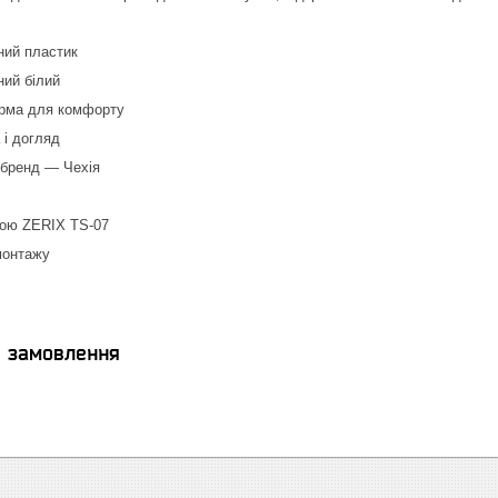
ний пластик
ний білий
рма для комфорту
 і догляд
 бренд — Чехія
кою ZERIX TS-07
монтажу
я замовлення