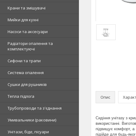
Крани та змішувачі
Мийки для кухні
Насоси та аксесуари
Радіатори опалення та
комплектуючі
Сифони та трапи
Система опалення
Сушки для рушників
Тепла підлога
Опис
Харак
Трубопроводи та з'єднання
Сидіння унітазу з кр
Умивальники (раковини)
використанні. Вигото
підвищує комфорт, а 
Унітази, біде, пісуари
підійде для будь-яко