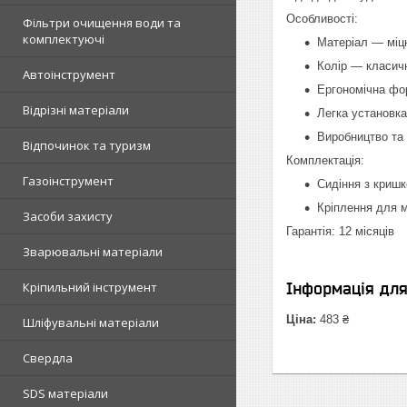
Особливості:
Фільтри очищення води та
комплектуючі
Матеріал — міц
Колір — класич
Автоінструмент
Ергономічна фо
Відрізні матеріали
Легка установка
Виробництво та
Відпочинок та туризм
Комплектація:
Газоінструмент
Сидіння з криш
Кріплення для 
Засоби захисту
Гарантія: 12 місяців
Зварювальні матеріали
Кріпильний інструмент
Інформація дл
Ціна:
483 ₴
Шліфувальні матеріали
Свердла
SDS матеріали