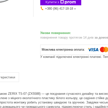
Купити з
+380 (96) 417-18-18
повернення товару протягом 14 днів
за домо
У компанії підключені електронні платежі. Те
теристики
ишкою ZERIX TS-07 (ZX5588) — це поєднання сучасного дизайну та високо
влене з міцного екологічного пластику білого кольору, це сидіння стійк
простота монтажу робить установку швидкою та зручною. Завдяки чеськом
го домашнього чи громадського санвузла, підкреслюючи стиль і надійніст