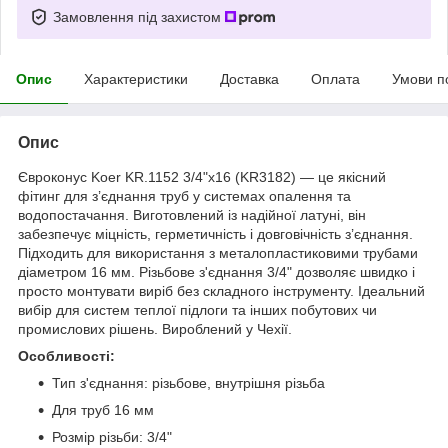
Замовлення під захистом
Опис
Характеристики
Доставка
Оплата
Умови п
Опис
Євроконус Koer KR.1152 3/4"x16 (KR3182) — це якісний
фітинг для з’єднання труб у системах опалення та
водопостачання. Виготовлений із надійної латуні, він
забезпечує міцність, герметичність і довговічність з’єднання.
Підходить для використання з металопластиковими трубами
діаметром 16 мм. Різьбове з'єднання 3/4" дозволяє швидко і
просто монтувати виріб без складного інструменту. Ідеальний
вибір для систем теплої підлоги та інших побутових чи
промислових рішень. Вироблений у Чехії.
Особливості:
Тип з'єднання: різьбове, внутрішня різьба
Для труб 16 мм
Розмір різьби: 3/4"