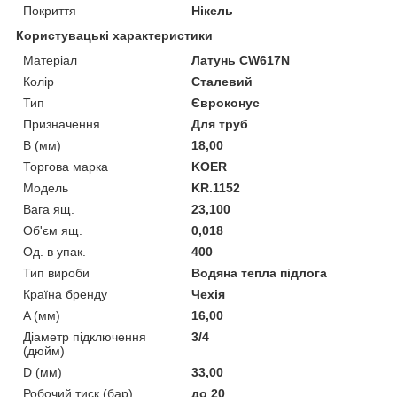
Покриття
Нікель
Користувацькі характеристики
Матеріал
Латунь CW617N
Колір
Сталевий
Тип
Євроконус
Призначення
Для труб
B (мм)
18,00
Торгова марка
KOER
Мoдель
KR.1152
Вага ящ.
23,100
Об'єм ящ.
0,018
Од. в упак.
400
Тип вироби
Водяна тепла підлога
Країна бренду
Чехія
A (мм)
16,00
Діаметр підключення
3/4
(дюйм)
D (мм)
33,00
Робочий тиск (бар)
до 20