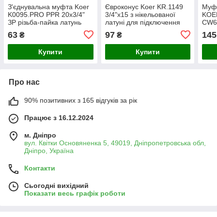
З'єднувальна муфта Koer
Євроконус Koer KR.1149
Муфт
K0095.PRO PPR 20x3/4"
3/4"x15 з нікельованої
KOER
ЗР різьба-пайка латунь
латуні для підключення
CW61
CW617N нікельована,
мідної труби до водяної
з’єд
63
97
145
₴
₴
сірий, Чехія (KP0114)
теплої підлоги(KR5131)
Купити
Купити
Про нас
90% позитивних з 165 відгуків за рік
Працює з 16.12.2024
м. Дніпро
вул. Квітки Основяненка 5, 49019, Дніпропетровська обл,
Дніпро, Україна
Контакти
Сьогодні вихідний
Показати весь графік роботи