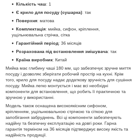
Кількість чаш
: 1
Є крило для посуду (сушарка)
: так
Поверхня
: матова
Комплектація
: мийка, сифон, кріплення,
ущільнювальна стрічка, сітка
Гарантійний період
: 36 місяців
Розрахована під встановлення змішувача
: так
Країна виробник
: Китай
Мийка має глибину чаші 180 мм, що забезпечує зручне миття
посуду і дозволяє зберігати робочий простір на кухні. Крім
того, крило для посуду надає додаткову зручність для сушіння
посуду. Мийка легко монтується і має всі необхідні
компоненти для встановлення, що робить її практичною та
зручною у використанні.
Модель також оснащена високоякісним сифоном,
кріпленням, ущільнювальною стрічкою та сіткою для
запобігання забруднень. Всі ці компоненти забезпечують
надійну та безпечну експлуатацію на довгі роки. Гарна
гарантія терміном на 36 місяців підтверджує високу якість та
надійність продукції.