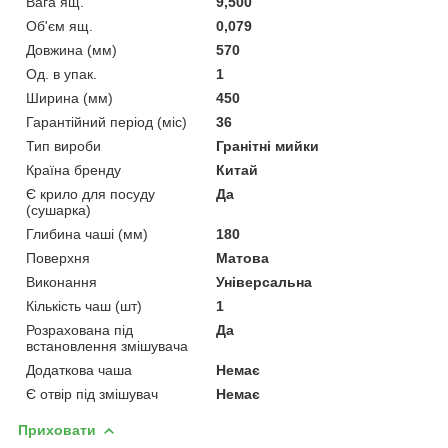
Вага ящ.
9,500
Об'єм ящ.
0,079
Довжина (мм)
570
Од. в упак.
1
Ширина (мм)
450
Гарантійний період (міс)
36
Тип вироби
Гранітні мийки
Країна бренду
Китай
Є крило для посуду
Да
(сушарка)
Глибина чаші (мм)
180
Поверхня
Матова
Виконання
Універсальна
Кількість чаш (шт)
1
Розрахована під
Да
встановлення змішувача
Додаткова чаша
Немає
Є отвір під змішувач
Немає
Приховати