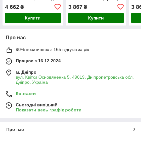
гранітна, прямокутна,
чаша, з крилом для
гран
4 662
3 867
3 8
₴
₴
матова, з крилом для
посуду
крил
посуду
мат
Купити
Купити
Про нас
90% позитивних з 165 відгуків за рік
Працює з 16.12.2024
м. Дніпро
вул. Квітки Основяненка 5, 49019, Дніпропетровська обл,
Дніпро, Україна
Контакти
Сьогодні вихідний
Показати весь графік роботи
Про нас