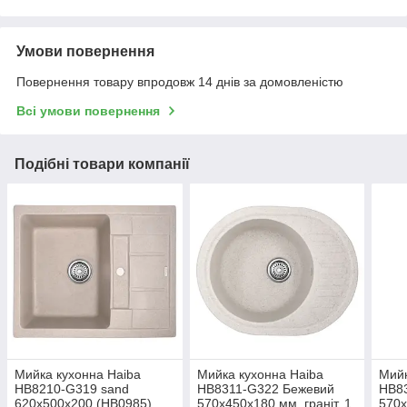
Умови повернення
Повернення товару впродовж 14 днів за домовленістю
Всі умови повернення
Подібні товари компанії
Мийка кухонна Haiba
Мийка кухонна Haiba
Мийк
HB8210-G319 sand
HB8311-G322 Бежевий
HB83
620x500x200 (HB0985),
570x450x180 мм, граніт, 1
570x