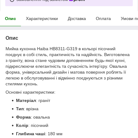
Опис
Характеристики
Доставка
Оплата
Умови п
Опис
Мийка кухонна Haiba HB8311-G319 в кольорі пісочний
поєднує в собі стиль, практичність та надійність. Виготовлена
з граніту, вона стане чудовим доповненням будь-якої кухні,
підкреслюючи елегантність та сучасність інтер'єру. Овальна
форма, універсальний дизайн і матова поверхня роблять її
легкою в обслуговуванні і відмінно поєднуються з різними
стилями кухонь.
Основні характеристики:
Матеріал
: граніт
Тип
: врізна
Форма
: овальна
Колір
: пісочний
Глибина чаші
: 180 мм