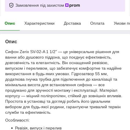
Замовлення під захистом
Опис
Характеристики
Доставка
Оплата
Умови п
Опис
Сифон Zerix SV-02-A 1 1/2" — це універсальне рішення для
ванни або душового піддона, що поєднує ефективність,
довговічність та елегантність. Він оснащений ревізією,
випуском і переливом, що забезпечує комфортне та надійне
використання в будь-яких умовах. Гідрозатвор 55 мм,
додаткова гнучка трубка для підключення до каналізації та
мінімальна висота для встановлення сифона — все
продумано для зручності монтажу і експлуатації. Матеріал
корпусу — міцний поліпропілен, стійкий до зовнішніх впливів.
Простота в установці та догляді робить його ідеальним
вибором для будь-якої родини, гарантуючи тривалий термін
служби та ефективність.
Особливості:
Ревізія, випуск і перелив