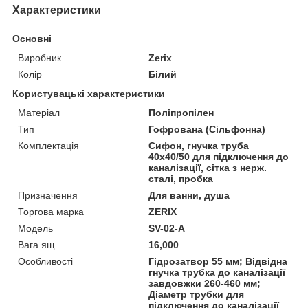
Характеристики
Основні
Виробник
Zerix
Колір
Білий
Користувацькі характеристики
Матеріал
Поліпропілен
Тип
Гофрована (Сільфонна)
Комплектація
Сифон, гнучка труба
40х40/50 для підключення до
каналізації, сітка з нерж.
сталі, пробка
Призначення
Для ванни, душа
Торгова марка
ZERIX
Мoдель
SV-02-A
Вага ящ.
16,000
Особливості
Гідрозатвор 55 мм; Відвідна
гнучка трубка до каналізації
завдовжки 260-460 мм;
Діаметр трубки для
підключення до каналізації