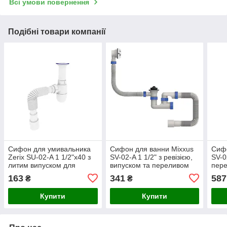
Всі умови повернення
Подібні товари компанії
Сифон для умивальника
Сифон для ванни Mixxus
Сифо
Zerix SU-02-A 1 1/2"x40 з
SV-02-A 1 1/2" з ревізією,
SV-0
литим випуском для
випуском та переливом
пере
підключення до
(MI8202)
(тро
163
341
587
₴
₴
каналізації (ZX4948)
зруч
кана
Купити
Купити