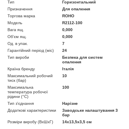
Тип
Горизонтальний
Призначення
Для опалення
Торгова марка
ROHO
Мoдель
R2112-100
Вага ящ.
0,000
Об'єм ящ.
0,000
Од. в упак.
7
Гарантійний період (міс)
24
Тип вироби
Безпека для систем
опалення
Країна бренду
Італія
Максимальний робочий
10
тиск (бар)
Максимальна
100
температура робочої
рідини (°C)
Тип з'єднання
Нарізне
Додаткові характеристики
Заводське налаштування 3
бар
Розміри виробу (ВхШхГ)
14х13,5х3,5 см