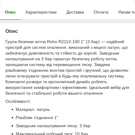
Опис
Характеристики
Доставка
Оплата
Умови п
Опис
Група безпеки котла Roho R2112-100 1" (3 бар) — надійний
пристрій для систем опалення, виконаний з міцної латуні, що
забезпечує довговічність та стійкість до корозії. Заводське
налаштування на 3 бар гарантує безпечну роботу котла,
захищаючи систему від перевищення тиску. Завдяки
різьбовому з’єднанню монтаж простий і зручний, що дозволяє
легко інтегрувати пристрій в будь-яку опалювальну систему.
Компактні розміри та ергономічний дизайн роблять
використання комфортним і ефективним. Ідеальний вибір для
безпечної та стабільної роботи вашого опалення.
Особливості:
Матеріал: латунь
Різьбове з’єднання 1"
Заводське налаштування тиску: 3 бар
Максимальний робочий тиск: 10 бар