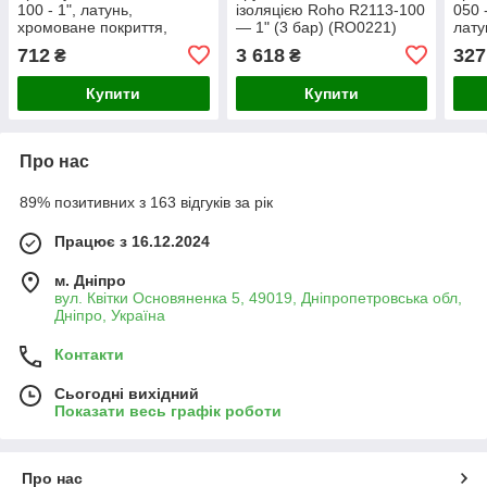
100 - 1", латунь,
ізоляцією Roho R2113-100
050 
хромоване покриття,
— 1" (3 бар) (RO0221)
лату
різьбове з'єднання
водо
712
3 618
327
₴
₴
опал
різь
Купити
Купити
Про нас
89% позитивних з 163 відгуків за рік
Працює з 16.12.2024
м. Дніпро
вул. Квітки Основяненка 5, 49019, Дніпропетровська обл,
Дніпро, Україна
Контакти
Сьогодні вихідний
Показати весь графік роботи
Про нас