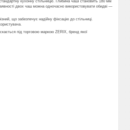
стандартну кухонну стільницю. Глибина чаші становить 180 мм
наявності двох чаш можна одночасно використовувати обидві —
зний, що забезпечує надійну фіксацію до стільниці.
користувача.
ускається під торговою маркою ZERIX, бренд якої