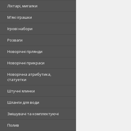
Ліхтарі, мигалки
М'які іграшки
Ігрові набори
Розваги
Новорічні гірлянди
Новорічні прикраси
Новорічна атрибутика,
статуетки
Штучні ялинки
Шланги для води
Змішувачі та комплектуючі
Полив