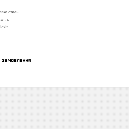
авка сталь
вач: є
Чехія
я замовлення