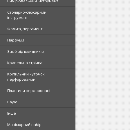
Вимірювальний інструмент
Столярно-слюсарний
інструмент
Фольга, пергамент
Парфуми
Засіб від шкидників
Крапельна стрічка
Кріпильний куточок
перфорований
Пластини перфоровані
Радіо
Інше
Манікюрний набір