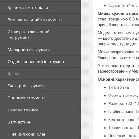
Гарантія: 24 міс
Кріпильні матеріали
Мийка кухонна врізн
Вимірювальний інструмент
сталі товщиною 0,8 м
привабливого зовнішнь
Столярно-слюсарний
Модель має прямокутн
інструмент
— цього достатньо дл
наприклад, одну для 
Малярний інструмент
Мийка розрахована пі
Універсальне виконан
Оздоблювальний інструмент
У комплект входять: 
зареєстрований у Чехі
Ключі
Основні характерис
Електроінструмент
Тип: врізна
Форма: прямоку
Пневмоінструмент
Розміри: 780×4
Садова техніка
Глибина чаші: 1
Кількість чаш: 2
Запчастини
Товщина сталі: 
Піна, силікони, клеї
Поверхня: деко