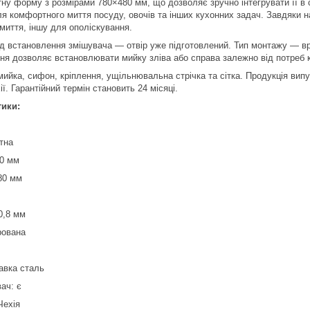
у форму з розмірами 780×480 мм, що дозволяє зручно інтегрувати її в 
я комфортного миття посуду, овочів та інших кухонних задач. Завдяки 
миття, іншу для ополіскування.
д встановлення змішувача — отвір уже підготовлений. Тип монтажу — врі
ня дозволяє встановлювати мийку зліва або справа залежно від потреб 
мийка, сифон, кріплення, ущільнювальна стрічка та сітка. Продукція вип
ї. Гарантійний термін становить 24 місяці.
тики:
тна
80 мм
80 мм
0,8 мм
рована
авка сталь
вач: є
Чехія