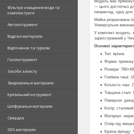
Модель має прямокутн
— цього достатньо дл
Фільтри очищення води та
наприклад, одну для 
комплектуючі
Мийка розрахована пі
Автоінструмент
Універсальне виконан
У комплект входять: 
Відрізні матеріали
зареєстрований у Чехі
Основні характерис
Відпочинок та туризм
Тип: врізна
Газоінструмент
Форма: прямоку
Розміри: 780×4
Засоби захисту
Глибина чаші: 1
Зварювальні матеріали
Кількість чаш: 2
Товщина сталі: 
Кріпильний інструмент
Поверхня: деко
Шліфувальні матеріали
Колір: сталевий
Матеріал: неірж
Свердла
Отвір під змішу
SDS матеріали
Країна бренду: 