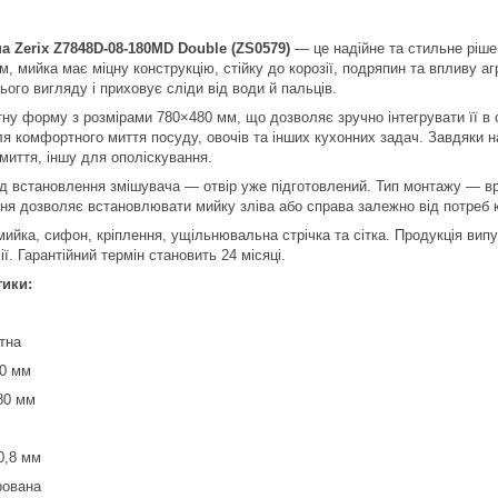
а Zerix Z7848D-08-180MD Double (ZS0579)
— це надійне та стильне рішен
м, мийка має міцну конструкцію, стійку до корозії, подряпин та впливу 
ого вигляду і приховує сліди від води й пальців.
у форму з розмірами 780×480 мм, що дозволяє зручно інтегрувати її в 
я комфортного миття посуду, овочів та інших кухонних задач. Завдяки 
миття, іншу для ополіскування.
д встановлення змішувача — отвір уже підготовлений. Тип монтажу — врі
ня дозволяє встановлювати мийку зліва або справа залежно від потреб 
мийка, сифон, кріплення, ущільнювальна стрічка та сітка. Продукція вип
ї. Гарантійний термін становить 24 місяці.
тики:
тна
80 мм
80 мм
0,8 мм
рована