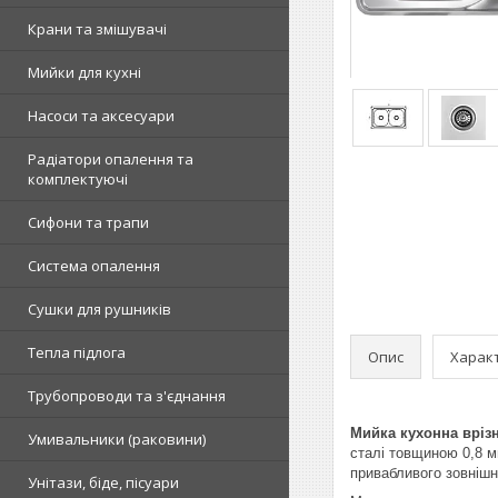
Крани та змішувачі
Мийки для кухні
Насоси та аксесуари
Радіатори опалення та
комплектуючі
Сифони та трапи
Система опалення
Сушки для рушників
Тепла підлога
Опис
Харак
Трубопроводи та з'єднання
Мийка кухонна врізн
Умивальники (раковини)
сталі товщиною 0,8 м
привабливого зовнішнь
Унітази, біде, пісуари