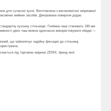
ня для сучасної кухні. Виготовлена з високоякісної неіржавкої
агресивних мийних засобів. Декорована поверхня додає
стандартну кухонну стільницю. Глибина чаші становить 180 мм
наявності двох чаш можна одночасно використовувати обидві —
зний, що забезпечує надійну фіксацію до стільниці.
користувача.
ускається під торговою маркою ZERIX, бренд якої