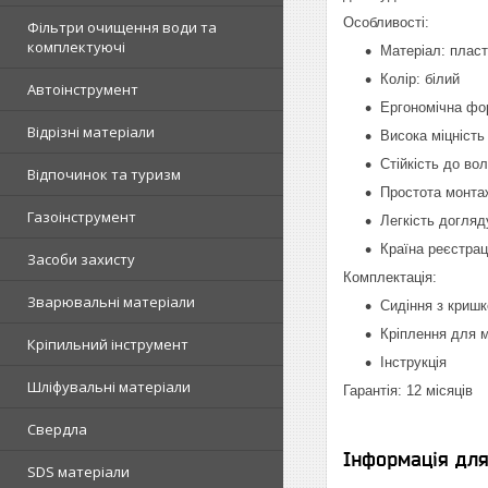
Особливості:
Фільтри очищення води та
комплектуючі
Матеріал: пласт
Колір: білий
Автоінструмент
Ергономічна фо
Відрізні матеріали
Висока міцність 
Стійкість до во
Відпочинок та туризм
Простота монта
Газоінструмент
Легкість догляд
Країна реєстрац
Засоби захисту
Комплектація:
Зварювальні матеріали
Сидіння з криш
Кріплення для 
Кріпильний інструмент
Інструкція
Шліфувальні матеріали
Гарантія: 12 місяців
Свердла
Інформація дл
SDS матеріали