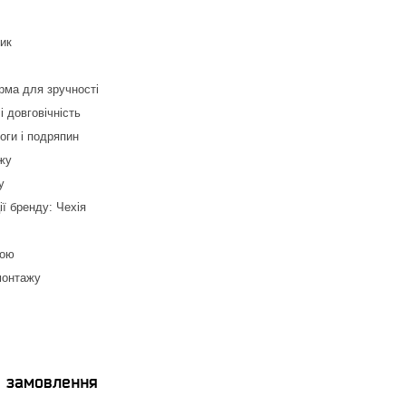
ик
рма для зручності
і довговічність
логи і подряпин
жу
у
ії бренду: Чехія
кою
монтажу
я замовлення