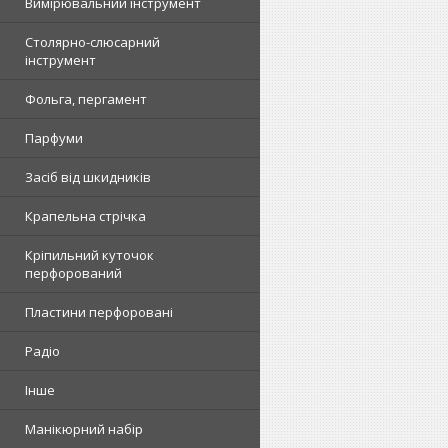
Вимірювальний інструмент
Столярно-слюсарний
інструмент
Фольга, пергамент
Парфуми
Засіб від шкидників
Крапельна стрічка
Кріпильний куточок
перфорований
Пластини перфоровані
Радіо
Інше
Манікюрний набір