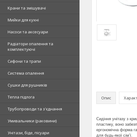
Крани та змішувачі
Мийки для кухні
Насоси та аксесуари
Радіатори опалення та
комплектуючі
Сифони та трапи
Система опалення
Сушки для рушників
Тепла підлога
Опис
Харак
Трубопроводи та з'єднання
Сидіння унітазу з кр
Умивальники (раковини)
пластику, воно забезп
ергономічна форма г
Унітази, біде, пісуари
для будь-якої сім’ї.