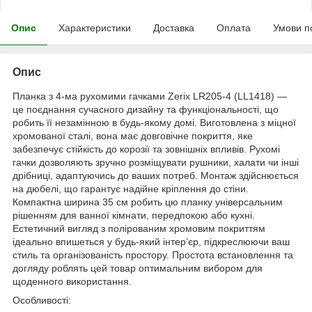
Опис
Характеристики
Доставка
Оплата
Умови п
Опис
Планка з 4-ма рухомими гачками Zerix LR205-4 (LL1418) —
це поєднання сучасного дизайну та функціональності, що
робить її незамінною в будь-якому домі. Виготовлена з міцної
хромованої сталі, вона має довговічне покриття, яке
забезпечує стійкість до корозії та зовнішніх впливів. Рухомі
гачки дозволяють зручно розміщувати рушники, халати чи інші
дрібниці, адаптуючись до ваших потреб. Монтаж здійснюється
на дюбелі, що гарантує надійне кріплення до стіни.
Компактна ширина 35 см робить цю планку універсальним
рішенням для ванної кімнати, передпокою або кухні.
Естетичний вигляд з полірованим хромовим покриттям
ідеально впишеться у будь-який інтер’єр, підкреслюючи ваш
стиль та організованість простору. Простота встановлення та
догляду роблять цей товар оптимальним вибором для
щоденного використання.
Особливості: