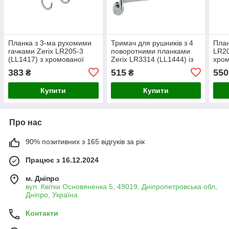
Планка з 3-ма рухомими
Тримач для рушників з 4
План
гачками Zerix LR205-3
поворотними планками
LR20
(LL1417) з хромованої
Zerix LR3314 (LL1444) із
хром
сталі, універсальна для
міцного екологічного
см (
383
515
550
₴
₴
ванної
металу
Купити
Купити
Про нас
90% позитивних з 165 відгуків за рік
Працює з 16.12.2024
м. Дніпро
вул. Квітки Основяненка 5, 49019, Дніпропетровська обл,
Дніпро, Україна
Контакти