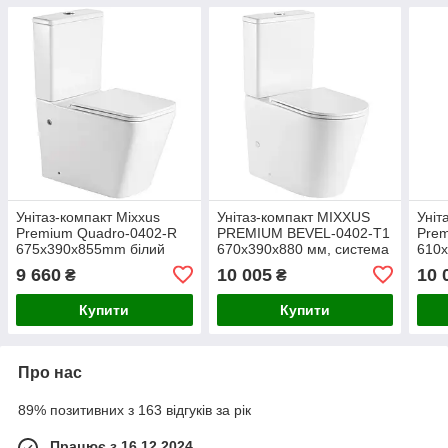
Унітаз-компакт Mixxus
Унітаз-компакт MIXXUS
Уніт
Premium Quadro-0402-R
PREMIUM BEVEL-0402-T1
Prem
675x390x855mm білий
670х390х880 мм, система
610
керамічний з системою
змиву TORNADO 1.0
сис
9 660
10 005
10 
₴
₴
змиву RIMLESS (MP6458)
(MP6596)
(MP
Купити
Купити
Про нас
89% позитивних з 163 відгуків за рік
Працює з 16.12.2024