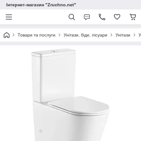
Інтернет-магазин "Zruchno.net"
Товари та послуги
Унітази, біде, пісуари
Унітази
У