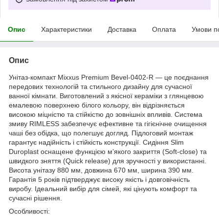
Опис
Характеристики
Доставка
Оплата
Умови п
Опис
Унітаз-компакт Mixxus Premium Bevel-0402-R — це поєднання
передових технологій та стильного дизайну для сучасної
ванної кімнати. Виготовлений з якісної кераміки з глянцевою
емалевою поверхнею білого кольору, він відрізняється
високою міцністю та стійкістю до зовнішніх впливів. Система
змиву RIMLESS забезпечує ефективне та гігієнічне очищення
чаші без обідка, що полегшує догляд. Підлоговий монтаж
гарантує надійність і стійкість конструкції. Сидіння Slim
Duroplast оснащене функцією м’якого закриття (Soft-close) та
швидкого зняття (Quick release) для зручності у використанні.
Висота унітазу 880 мм, довжина 670 мм, ширина 390 мм.
Гарантія 5 років підтверджує високу якість і довговічність
виробу. Ідеальний вибір для сімей, які цінують комфорт та
сучасні рішення.
Особливості: