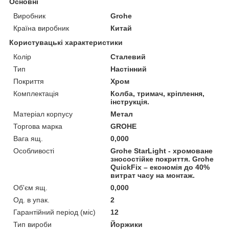
Основні
Виробник
Grohe
Країна виробник
Китай
Користувацькі характеристики
Колір
Сталевий
Тип
Настінний
Покриття
Хром
Комплектація
Колба, тримач, кріплення,
інструкція.
Матеріал корпусу
Метал
Торгова марка
GROHE
Вага ящ.
0,000
Особливості
Grohe StarLight - хромоване
зносостійке покриття. Grohe
QuickFix – економія до 40%
витрат часу на монтаж.
Об'єм ящ.
0,000
Од. в упак.
2
Гарантійний період (міс)
12
Тип вироби
Йоржики