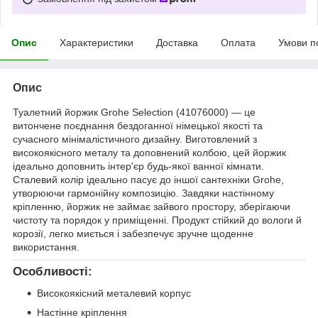
Опис
Характеристики
Доставка
Оплата
Умови п
Опис
Туалетний йоржик Grohe Selection (41076000) — це
витончене поєднання бездоганної німецької якості та
сучасного мінімалістичного дизайну. Виготовлений з
високоякісного металу та доповнений колбою, цей йоржик
ідеально доповнить інтер'єр будь-якої ванної кімнати.
Сталевий колір ідеально пасує до іншої сантехніки Grohe,
утворюючи гармонійну композицію. Завдяки настінному
кріпленню, йоржик не займає зайвого простору, зберігаючи
чистоту та порядок у приміщенні. Продукт стійкий до вологи й
корозії, легко миється і забезпечує зручне щоденне
використання.
Особливості:
Високоякісний металевий корпус
Настінне кріплення