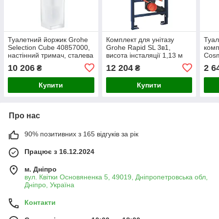
Туалетний йоржик Grohe
Комплект для унітазу
Туал
Selection Cube 40857000,
Grohe Rapid SL 3в1,
комп
настінний тримач, сталева
висота інсталяції 1,13 м
Cosm
колба, комплект з
(39939000)
стал
10 206
12 204
2 6
₴
₴
кріпленням
лату
(404
Купити
Купити
Про нас
90% позитивних з 165 відгуків за рік
Працює з 16.12.2024
м. Дніпро
вул. Квітки Основяненка 5, 49019, Дніпропетровська обл,
Дніпро, Україна
Контакти