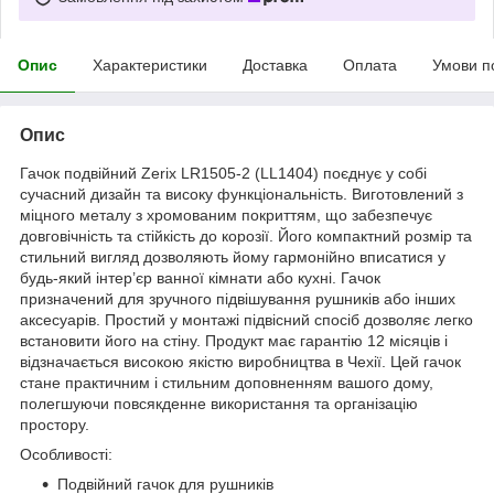
Опис
Характеристики
Доставка
Оплата
Умови п
Опис
Гачок подвійний Zerix LR1505-2 (LL1404) поєднує у собі
сучасний дизайн та високу функціональність. Виготовлений з
міцного металу з хромованим покриттям, що забезпечує
довговічність та стійкість до корозії. Його компактний розмір та
стильний вигляд дозволяють йому гармонійно вписатися у
будь-який інтер’єр ванної кімнати або кухні. Гачок
призначений для зручного підвішування рушників або інших
аксесуарів. Простий у монтажі підвісний спосіб дозволяє легко
встановити його на стіну. Продукт має гарантію 12 місяців і
відзначається високою якістю виробництва в Чехії. Цей гачок
стане практичним і стильним доповненням вашого дому,
полегшуючи повсякденне використання та організацію
простору.
Особливості:
Подвійний гачок для рушників