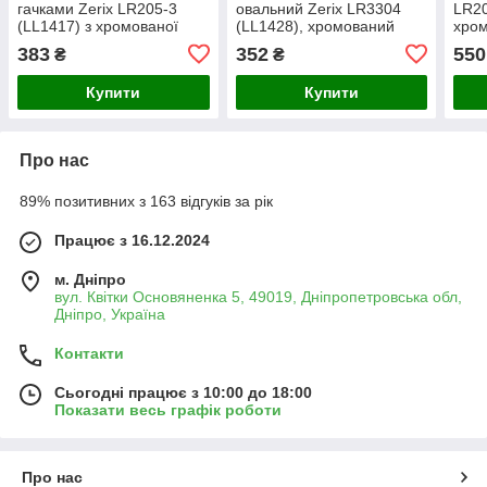
гачками Zerix LR205-3
овальний Zerix LR3304
LR20
(LL1417) з хромованої
(LL1428), хромований
хром
сталі, універсальна для
металевий, підвісний
см (
383
352
550
₴
₴
ванної
Купити
Купити
Про нас
89% позитивних з 163 відгуків за рік
Працює з 16.12.2024
м. Дніпро
вул. Квітки Основяненка 5, 49019, Дніпропетровська обл,
Дніпро, Україна
Контакти
Сьогодні працює з 10:00 до 18:00
Показати весь графік роботи
Про нас