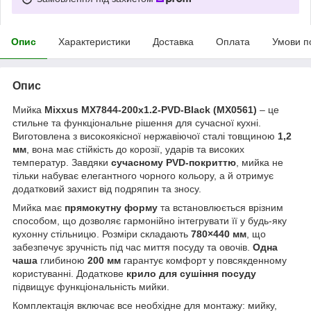
Опис
Характеристики
Доставка
Оплата
Умови п
Опис
Мийка
Mixxus MX7844-200x1.2-PVD-Black (MX0561)
– це
стильне та функціональне рішення для сучасної кухні.
Виготовлена з високоякісної нержавіючої сталі товщиною
1,2
мм
, вона має стійкість до корозії, ударів та високих
температур. Завдяки
сучасному PVD-покриттю
, мийка не
тільки набуває елегантного чорного кольору, а й отримує
додатковий захист від подряпин та зносу.
Мийка має
прямокутну форму
та встановлюється врізним
способом, що дозволяє гармонійно інтегрувати її у будь-яку
кухонну стільницю. Розміри складають
780×440 мм
, що
забезпечує зручність під час миття посуду та овочів.
Одна
чаша
глибиною
200 мм
гарантує комфорт у повсякденному
користуванні. Додаткове
крило для сушіння посуду
підвищує функціональність мийки.
Комплектація включає все необхідне для монтажу: мийку,