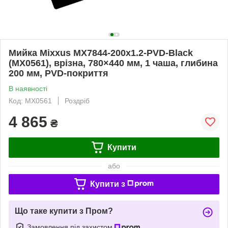
Мийка Mixxus MX7844-200x1.2-PVD-Black
(MX0561), врізна, 780×440 мм, 1 чаша, глибина
200 мм, PVD-покриття
В наявності
Код: MX0561
Роздріб
4 865
₴
Купити
або
Купити з
Що таке купити з Пром?
Замовлення під захистом