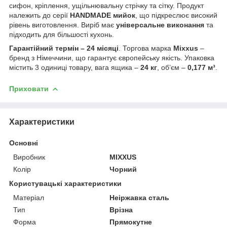
сифон, кріплення, ущільнювальну стрічку та сітку. Продукт
належить до серії
HANDMADE мийок
, що підкреслює високий
рівень виготовлення. Виріб має
універсальне виконання
та
підходить для більшості кухонь.
Гарантійний термін – 24 місяці
. Торгова марка
Mixxus
–
бренд з Німеччини, що гарантує європейську якість. Упаковка
містить 3 одиниці товару, вага ящика –
24 кг
, об’єм –
0,177 м³
.
Приховати
Характеристики
Основні
Виробник
MIXXUS
Колір
Чорний
Користувацькі характеристики
Матеріал
Неіржавка сталь
Тип
Врізна
Форма
Прямокутне