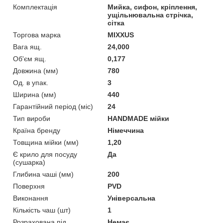
Комплектація
Мийка, сифон, кріплення,
ущільнювальна стрічка,
сітка
Торгова марка
MIXXUS
Вага ящ.
24,000
Об'єм ящ.
0,177
Довжина (мм)
780
Од. в упак.
3
Ширина (мм)
440
Гарантійний період (міс)
24
Тип вироби
HANDMADE мійки
Країна бренду
Німеччина
Товщина мійки (мм)
1,20
Є крило для посуду
Да
(сушарка)
Глибина чаші (мм)
200
Поверхня
PVD
Виконання
Універсальна
Кількість чаш (шт)
1
Розрахована під
Немає