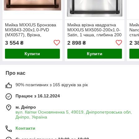
Мийка MIXXUS Бронзова
Мийка врізна квадратна
Мий
MX5843-200x1.0-PVD
MIXXUS MX5050-200x1.0-
Nano
(MX0577), Врізна,
Satin, 1 чаша, глибина 200
стал
Неіржавка сталь,
мм, PVD, неіржавка сталь,
прям
3 554
2 898
2 3
₴
₴
Прямокутна, 580x430 мм
Німеччина
1 ча
унів
Купити
Купити
Про нас
90% позитивних з 165 відгуків за рік
Працює з 16.12.2024
м. Дніпро
вул. Квітки Основяненка 5, 49019, Дніпропетровська обл,
Дніпро, Україна
Контакти