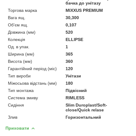
бачка до унітазу
Торгова марка
MIXXUS PREMIUM
Вага ящ.
30,300
Об'єм ящ.
0,107
Довжина (мм)
520
Колекція
ELLIPSE
Од. в упак.
1
Ширина (мм)
365
Висота (мм)
360
Гарантійний період (міс)
120
Тип вироби
Унітази
Міжосьова відстань (мм)
180
Тип монтажа
Підвісний
Система змиву
RIMLESS
Сидіння
Slim Duroplast/Soft-
close/Quick relase
Злив
Горизонтальний
Приховати