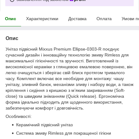
Опис
Характеристики
Доставка
Оплата
Умови п
Опис
Унітаз підвісний Mixxus Premium Ellipse-0303-R поєднує
сучасний дизайн і інноваційну технологію змиву Rimless для
максимальної гігієнічності та зручності. Виготовлений із
високоякісної кераміки з глянцевою емалевою поверхнею, він
легко очищується і зберігає свій блиск протягом тривалого
часу. Комплект включає все необхідне для монтажу: чашу
унітазу, зливний бачок, механізми зливу і набору води, а також
кріплення і сидіння з кришкою з м’яким закриванням (Soft-
close) та швидким зніманням (Quick release). Ергономічна
форма ідеально підходить для щоденного використання,
забезпечуючи комфорт і довговічність.
Особливості:
Керамічний підвісний унітаз
Система змиву Rimless для покращеної гігієни