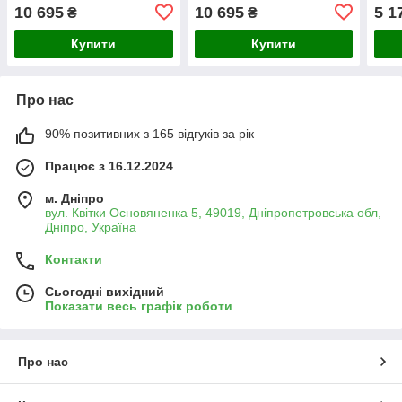
системою змиву RIMLESS,
система змиву RIMLESS
сист
10 695
10 695
5 1
₴
₴
чорний (MP6464)
(MP6455)
3.0,
Купити
Купити
Про нас
90% позитивних з 165 відгуків за рік
Працює з 16.12.2024
м. Дніпро
вул. Квітки Основяненка 5, 49019, Дніпропетровська обл,
Дніпро, Україна
Контакти
Сьогодні вихідний
Показати весь графік роботи
Про нас