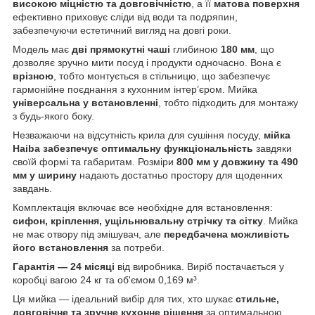
високою міцністю та довговічністю
, а її
матова поверхня
ефективно приховує сліди від води та подряпин,
забезпечуючи естетичний вигляд на довгі роки.
Модель має
дві прямокутні чаші
глибиною
180 мм
, що
дозволяє зручно мити посуд і продукти одночасно. Вона є
врізною
, тобто монтується в стільницю, що забезпечує
гармонійне поєднання з кухонним інтер’єром. Мийка
універсальна у встановленні
, тобто підходить для монтажу
з будь-якого боку.
Незважаючи на відсутність крила для сушіння посуду,
мійка
Haiba забезпечує оптимальну функціональність
завдяки
своїй формі та габаритам. Розміри
800 мм у довжину та 490
мм у ширину
надають достатньо простору для щоденних
завдань.
Комплектація включає все необхідне для встановлення:
сифон, кріплення, ущільнювальну стрічку та сітку
. Мийка
не має отвору під змішувач, але
передбачена можливість
його встановлення
за потреби.
Гарантія — 24 місяці
від виробника. Виріб постачається у
коробці вагою 24 кг та об'ємом 0,169 м³.
Ця мийка — ідеальний вибір для тих, хто шукає
стильне,
довговічне та зручне кухонне рішення
за оптимальною