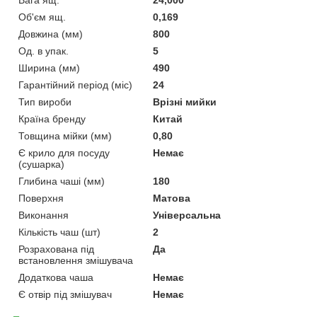
Об'єм ящ.
0,169
Довжина (мм)
800
Од. в упак.
5
Ширина (мм)
490
Гарантійний період (міс)
24
Тип вироби
Врізні мийки
Країна бренду
Китай
Товщина мійки (мм)
0,80
Є крило для посуду
Немає
(сушарка)
Глибина чаші (мм)
180
Поверхня
Матова
Виконання
Універсальна
Кількість чаш (шт)
2
Розрахована під
Да
встановлення змішувача
Додаткова чаша
Немає
Є отвір під змішувач
Немає