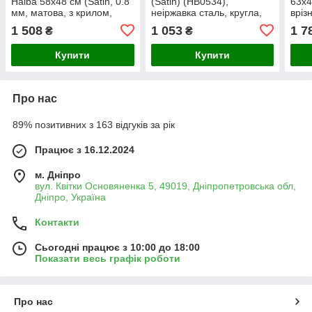
Haiba 58x48 см (Satin, 0.8
(Satin) (HB0534),
63x4
мм, матова, з крилом,
неіржавка сталь, кругла,
вріз
нерж. сталь) HB0645
врізна, 1 чаша, товщина
прям
1 508
1 053
1 7
₴
₴
0,80 мм
посу
Купити
Купити
Про нас
89% позитивних з 163 відгуків за рік
Працює з 16.12.2024
м. Дніпро
вул. Квітки Основяненка 5, 49019, Дніпропетровська обл,
Дніпро, Україна
Контакти
Сьогодні працює з 10:00 до 18:00
Показати весь графік роботи
Про нас