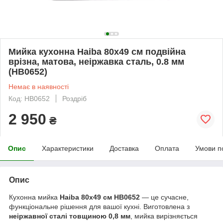
Мийка кухонна Haiba 80x49 см подвійна
врізна, матова, неіржавка сталь, 0.8 мм
(HB0652)
Немає в наявності
Код: HB0652
Роздріб
2 950
₴
Опис
Характеристики
Доставка
Оплата
Умови п
Опис
Кухонна мийка
Haiba 80x49 см HB0652
— це сучасне,
функціональне рішення для вашої кухні. Виготовлена з
неіржавної сталі товщиною 0,8 мм
, мийка вирізняється