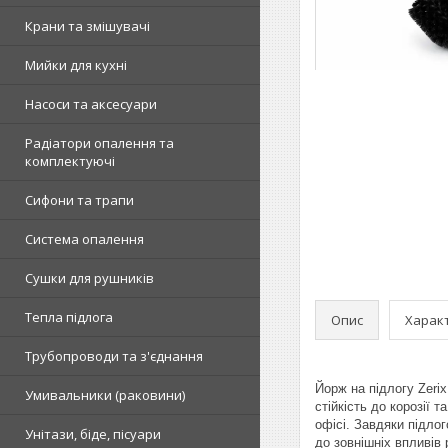
Крани та змішувачі
Мийки для кухні
Насоси та аксесуари
Радіатори опалення та
комплектуючі
Сифони та трапи
Система опалення
Сушки для рушників
Тепла підлога
Опис
Харак
Трубопроводи та з'єднання
Йорж на підлогу Zeri
Умивальники (раковини)
стійкість до корозії
офісі. Завдяки підло
Унітази, біде, пісуари
до зовнішніх впливів