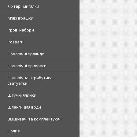
Ліхтарі, мигалки
М'які іграшки
Ігрові набори
Розваги
Новорічні гірлянди
Новорічні прикраси
Новорічна атрибутика,
статуетки
Штучні ялинки
Шланги для води
Змішувачі та комплектуючі
Полив