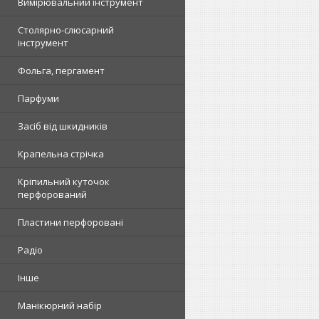
Вимірювальний інструмент
Столярно-слюсарний
інструмент
Фольга, пергамент
Парфуми
Засіб від шкидників
Крапельна стрічка
Кріпильний куточок
перфорований
Пластини перфоровані
Радіо
Інше
Манікюрний набір