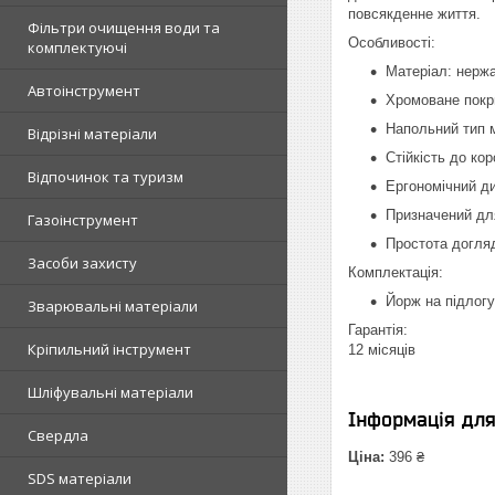
повсякденне життя.
Фільтри очищення води та
Особливості:
комплектуючі
Матеріал: нерж
Автоінструмент
Хромоване покри
Напольний тип 
Відрізні матеріали
Стійкість до кор
Відпочинок та туризм
Ергономічний д
Призначений дл
Газоінструмент
Простота догля
Засоби захисту
Комплектація:
Йорж на підлогу
Зварювальні матеріали
Гарантія:
Кріпильний інструмент
12 місяців
Шліфувальні матеріали
Інформація дл
Свердла
Ціна:
396 ₴
SDS матеріали