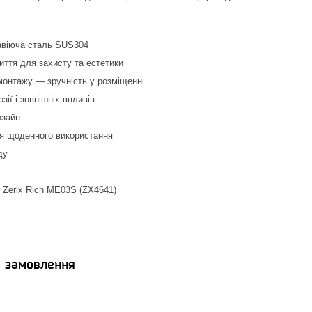
авіюча сталь SUS304
ття для захисту та естетики
монтажу — зручність у розміщенні
озії і зовнішніх впливів
изайн
я щоденного використання
ду
 Zerix Rich ME03S (ZX4641)
я замовлення