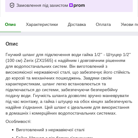
Замовлення під захистом
Опис
Характеристики
Доставка
Оплата
Умови п
Опис
Гнучкий шланг для підключення води гайка 1/2'' - Штуцер 1/2''
(100 см) Zerix (ZX1565) є надійним і довговічним рішенням
для водопостачальних систем. Він виготовлений з
високоякісної нержавіючої сталі, що забезпечує його стійкість
до корозії та механічних пошкоджень. Завдяки своїм
характеристикам, шланг легко встановлюється та
підключається до системи, забезпечуючи безперебійну
подачу води. Гнучкість шланга дозволяє зручно маневрувати
під час монтажу, а гайка і штуцер на обох кінцях забезпечують
надійне з'єднання. Цей шланг є ідеальним для використання
в домашніх і комерційних водопостачальних системах.
Особливості:
Виготовлений з нержавіючої сталі
Гайка-Штуцер з різьбовим з'єднанням