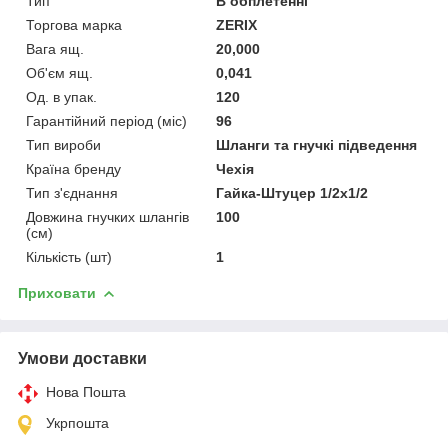
Тип
В обплетенні
Торгова марка
ZERIX
Вага ящ.
20,000
Об'єм ящ.
0,041
Од. в упак.
120
Гарантійний період (міс)
96
Тип вироби
Шланги та гнучкі підведення
Країна бренду
Чехія
Тип з'єднання
Гайка-Штуцер 1/2x1/2
Довжина гнучких шлангів
100
(см)
Кількість (шт)
1
Приховати
Умови доставки
Нова Пошта
Укрпошта