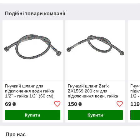
Подібні товари компанії
Гнучкий шланг для
Гнучкий шланг Zerix
Гнуч
підключення води гайка
ZX1569 200 см для
підк
1/2'' - гайка 1/2'' (60 см)
підключення води, гайка
1/2 
Zerix (ZX1552) з
1/2" – штуцер 1/2", в
в об
69
150
119
₴
₴
нержавіючої сталі для
обплетенні, нержавіюча
нерж
надійного з'єднання
сталь
(ZX1
Купити
Купити
Про нас