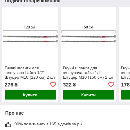
Подібні товари компанії
Гнучкі шланги для
Гнучкі шланги для
Гнуч
змішувача Гайка 1/2'' -
змішувача гайка 1/2'' -
зміш
Штуцер M10 (120 см) 2 шт
Штуцер M10 (150 см) 2 шт
Штуц
KOER (KR0278),
Koer (KR0279) з
Koer
276
322
178
₴
₴
нержавіюча сталь
високоякісної неіржавкої
висо
сталі
знош
Купити
Купити
Про нас
90% позитивних з 165 відгуків за рік