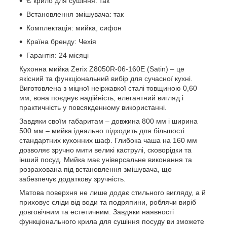
Є крило для сушіння: так
Встановлення змішувача: так
Комплектація: мийка, сифон
Країна бренду: Чехія
Гарантія: 24 місяці
Кухонна мийка Zerix Z8050R-06-160E (Satin) – це
якісний та функціональний вибір для сучасної кухні.
Виготовлена з міцної неіржавкої сталі товщиною 0,60
мм, вона поєднує надійність, елегантний вигляд і
практичність у повсякденному використанні.
Завдяки своїм габаритам – довжина 800 мм і ширина
500 мм – мийка ідеально підходить для більшості
стандартних кухонних шаф. Глибока чаша на 160 мм
дозволяє зручно мити великі каструлі, сковорідки та
інший посуд. Мийка має універсальне виконання та
розрахована під встановлення змішувача, що
забезпечує додаткову зручність.
Матова поверхня не лише додає стильного вигляду, а й
приховує сліди від води та подряпини, роблячи виріб
довговічним та естетичним. Завдяки наявності
функціонального крила для сушіння посуду ви зможете