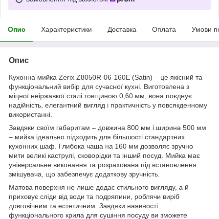
Опис
Характеристики
Доставка
Оплата
Умови п
Опис
Кухонна мийка Zerix Z8050R-06-160E (Satin) – це якісний та
функціональний вибір для сучасної кухні. Виготовлена з
міцної неіржавкої сталі товщиною 0,60 мм, вона поєднує
надійність, елегантний вигляд і практичність у повсякденному
використанні.
Завдяки своїм габаритам – довжина 800 мм і ширина 500 мм
– мийка ідеально підходить для більшості стандартних
кухонних шаф. Глибока чаша на 160 мм дозволяє зручно
мити великі каструлі, сковорідки та інший посуд. Мийка має
універсальне виконання та розрахована під встановлення
змішувача, що забезпечує додаткову зручність.
Матова поверхня не лише додає стильного вигляду, а й
приховує сліди від води та подряпини, роблячи виріб
довговічним та естетичним. Завдяки наявності
функціонального крила для сушіння посуду ви зможете