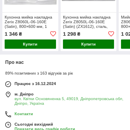
Кухонна мийка накладна
Кухонна мийка накладна
Мийк
Zerix Z8060L-06-160E
Zerix Z8050L-06-160E
Z806
(Satin), 800×600 мм, 1
(Satin) (ZX1612), сталь,
800×
чаша, з крилом,
800 мм, 1 чаша, матова, з
нерж
1 346
1 298
1 0
₴
₴
нержавіюча сталь
крилом для посуду
крил
Чехі
Купити
Купити
Про нас
89% позитивних з 163 відгуків за рік
Працює з 16.12.2024
м. Дніпро
вул. Квітки Основяненка 5, 49019, Дніпропетровська обл,
Дніпро, Україна
Контакти
Сьогодні вихідний
Показати весь графік роботи