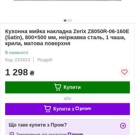
Кухонна мийка накладна Zerix Z8050R-06-160E
(Satin), 800×500 мм, неіржавка сталь, 1 чаша,
крила, матова поверхня
В наявності
Код: ZX1613
Роздріб
1 298
₴
Купити
або
Купити з
Що таке купити з Пром?
Замовлення під захистом