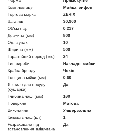
Форма
Прямокутне
Комплектація
Мийка, сифон
Торгова марка
ZERIX
Вага ящ.
30,900
Об'єм ящ.
0,217
Довжина (мм)
800
Од. в упак.
10
Ширина (мм)
500
Гарантійний період (міс)
24
Тип вироби
Накладні мийки
Країна бренду
Чехія
Товщина мійки (мм)
0,60
Є крило для посуду
Да
(сушарка)
Глибина чаші (мм)
160
Поверхня
Матова
Виконання
Універсальна
Кількість чаш (шт)
1
Розрахована під
Да
встановлення змішувача