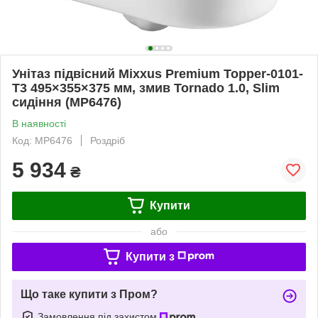
Унітаз підвісний Mixxus Premium Topper-0101-
T3 495×355×375 мм, змив Tornado 1.0, Slim
сидіння (MP6476)
В наявності
Код: MP6476
Роздріб
5 934
₴
Купити
або
Купити з
Що таке купити з Пром?
Замовлення під захистом