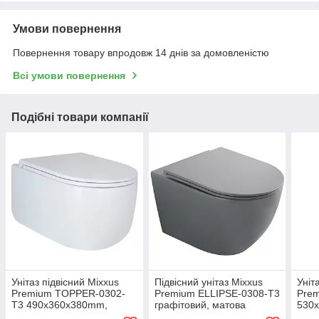
Умови повернення
Повернення товару впродовж 14 днів за домовленістю
Всі умови повернення
Подібні товари компанії
Унітаз підвісний Mixxus
Підвісний унітаз Mixxus
Уніт
Premium TOPPER-0302-
Premium ELLIPSE-0308-T3
Prem
T3 490х360х380mm,
графітовий, матова
530x
система змиву TORNADO
поверхня, система змиву
змив