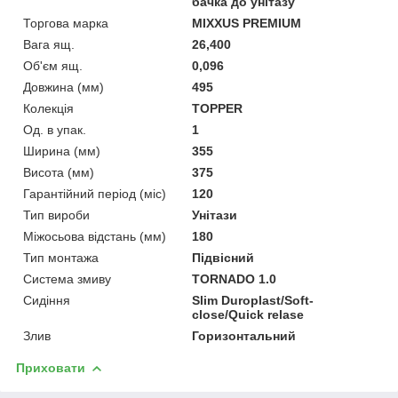
бачка до унітазу
Торгова марка
MIXXUS PREMIUM
Вага ящ.
26,400
Об'єм ящ.
0,096
Довжина (мм)
495
Колекція
TOPPER
Од. в упак.
1
Ширина (мм)
355
Висота (мм)
375
Гарантійний період (міс)
120
Тип вироби
Унітази
Міжосьова відстань (мм)
180
Тип монтажа
Підвісний
Система змиву
TORNADO 1.0
Сидіння
Slim Duroplast/Soft-
close/Quick relase
Злив
Горизонтальний
Приховати