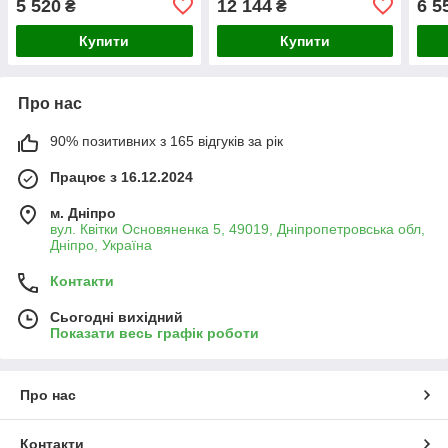
5 520
12 144
6 5
₴
₴
3.0 (MP6599)
Tornado 3.0, сидіння Slim
глян
Duroplast із
(MP
Купити
Купити
Про нас
90% позитивних з 165 відгуків за рік
Працює з 16.12.2024
м. Дніпро
вул. Квітки Основяненка 5, 49019, Дніпропетровська обл,
Дніпро, Україна
Контакти
Сьогодні вихідний
Показати весь графік роботи
Про нас
Контакти