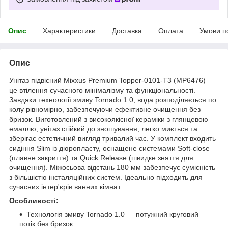
Опис
Характеристики
Доставка
Оплата
Умови п
Опис
Унітаз підвісний Mixxus Premium Topper-0101-T3 (MP6476) —
це втілення сучасного мінімалізму та функціональності.
Завдяки технології змиву Tornado 1.0, вода розподіляється по
колу рівномірно, забезпечуючи ефективне очищення без
бризок. Виготовлений з високоякісної кераміки з глянцевою
емаллю, унітаз стійкий до зношування, легко миється та
зберігає естетичний вигляд тривалий час. У комплект входить
сидіння Slim із дюропласту, оснащене системами Soft-close
(плавне закриття) та Quick Release (швидке зняття для
очищення). Міжосьова відстань 180 мм забезпечує сумісність
з більшістю інсталяційних систем. Ідеально підходить для
сучасних інтер'єрів ванних кімнат.
Особливості:
Технологія змиву Tornado 1.0 — потужний круговий
потік без бризок