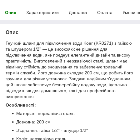
Опис
Характеристики
Доставка
Оплата
Умови п
Опис
Гнучкий шланг для підключення води Koer (KR0271) з гайкою
та штуцером 1/2'' — це високоякісне рішення для
підключення води, яке поєднує елегантний дизайн та високу
практичність. Виготовлений з нержавіючої сталі, шланг має
відмінну стійкість до зношування та забезпечує тривалий
термін служби. Його довжина складає 200 см, що робить його
зручним для різних установок. Завдяки надійним з'єднанням,
цей шланг забезпечує безперебійну подачу води, ідеально
підходить як для домашнього, так і для професійного
використання.
Особливості:
Матеріал: нержавіюча сталь
Довжина: 200 см
З'єднання: гайка 1/2'' - штуцер 1/2''
Колір: нержавіюча сталь