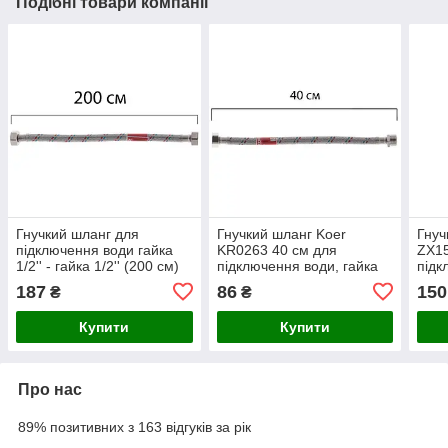
Подібні товари компанії
Гнучкий шланг для
Гнучкий шланг Koer
Гнуч
підключення води гайка
KR0263 40 см для
ZX15
1/2'' - гайка 1/2'' (200 см)
підключення води, гайка
підк
Koer (KR0261) з
1/2" – штуцер 1/2", Чехія
1/2"
187
86
150
₴
₴
нержавіючої сталі
обпл
стал
Купити
Купити
Про нас
89% позитивних з 163 відгуків за рік