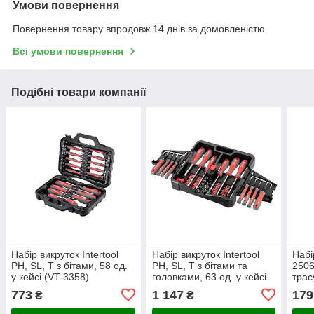
Умови повернення
Повернення товару впродовж 14 днів за домовленістю
Всі умови повернення
Подібні товари компанії
Набір викруток Intertool
Набір викруток Intertool
Набі
PH, SL, T з бітами, 58 од.
PH, SL, T з бітами та
2506
у кейсі (VT-3358)
головками, 63 од. у кейсі
трас
(VT-3363)
конт
773
1 147
179
₴
₴