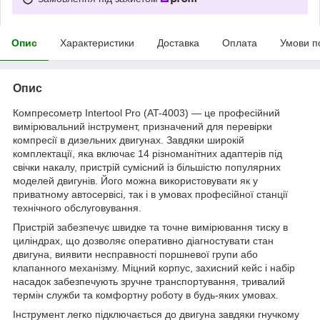
Опис
Характеристики
Доставка
Оплата
Умови п
Опис
Компресометр Intertool Pro (AT-4003) — це професійний
вимірювальний інструмент, призначений для перевірки
компресії в дизельних двигунах. Завдяки широкій
комплектації, яка включає 14 різноманітних адаптерів під
свічки накалу, пристрій сумісний із більшістю популярних
моделей двигунів. Його можна використовувати як у
приватному автосервісі, так і в умовах професійної станції
технічного обслуговування.
Пристрій забезпечує швидке та точне вимірювання тиску в
циліндрах, що дозволяє оперативно діагностувати стан
двигуна, виявити несправності поршневої групи або
клапанного механізму. Міцний корпус, захисний кейс і набір
насадок забезпечують зручне транспортування, тривалий
термін служби та комфортну роботу в будь-яких умовах.
Інструмент легко підключається до двигуна завдяки гнучкому