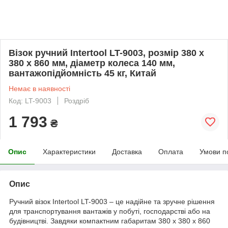
Візок ручний Intertool LT-9003, розмір 380 x
380 x 860 мм, діаметр колеса 140 мм,
вантажопідйомність 45 кг, Китай
Немає в наявності
Код: LT-9003
Роздріб
1 793
₴
Опис
Характеристики
Доставка
Оплата
Умови п
Опис
Ручний візок Intertool LT-9003 – це надійне та зручне рішення
для транспортування вантажів у побуті, господарстві або на
будівництві. Завдяки компактним габаритам 380 x 380 x 860