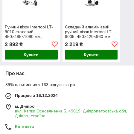
Ручний візок Intertool LT-
Складний алюмінієвий
9010 сталевий,
ручний візок Intertool LT-
450×485×1090 мм,
9005, 450×420×960 мм,
складний,
вантажопідйомність 60 кг,
2 892
2 219
₴
₴
вантажопідйомність 80 кг,
колеса Ø150 мм
колеса 170 мм
Купити
Купити
Про нас
89% позитивних з 163 відгуків за рік
Працює з 16.12.2024
м. Дніпро
вул. Квітки Основяненка 5, 49019, Дніпропетровська обл,
Дніпро, Україна
Контакти