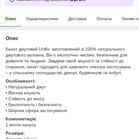
Опис
Характеристики
Доставка
Оплата
Умови п
Опис
Канат джутовий Unifix виготовлений зі 100% натурального
джутового волокна. Він є екологічно чистим, безпечним для
довкілля та людини. Завдяки своїй міцності та стійкості до
стирання, канат підходить для широкого спектра застосувань
– у сільському господарстві, декорі, будівництві та побуті.
Особливості:
• Натуральний джут
• Висока міцність
• Стійкість до зносу
• Екологічність і безпечність
• Широка сфера застосування
Комплектація:
1 моток каната
Розміри:
Діаметр: 12 мм