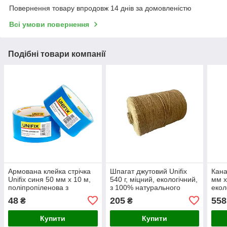
Повернення товару впродовж 14 днів за домовленістю
Всі умови повернення
Подібні товари компанії
Армована клейка стрічка
Шпагат джутовий Unifix
Кана
Unifix синя 50 мм x 10 м,
540 г, міцний, екологічний,
мм x
поліпропіленова з
з 100% натурального
екол
тканинною ниткою
джуту для побуту та
нату
48
205
558
₴
₴
професійного
джут
застосування
Купити
Купити