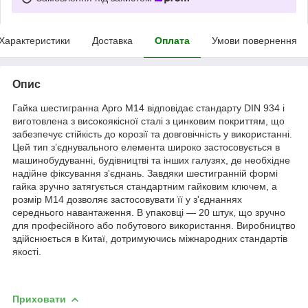
Характеристики
Доставка
Оплата
Умови повернення
Опис
Гайка шестигранна Apro М14 відповідає стандарту DIN 934 і
виготовлена з високоякісної сталі з цинковим покриттям, що
забезпечує стійкість до корозії та довговічність у використанні.
Цей тип з’єднувального елемента широко застосовується в
машинобудуванні, будівництві та інших галузях, де необхідне
надійне фіксування з'єднань. Завдяки шестигранній формі
гайка зручно затягується стандартним гайковим ключем, а
розмір М14 дозволяє застосовувати її у з'єднаннях
середнього навантаження. В упаковці — 20 штук, що зручно
для професійного або побутового використання. Виробництво
здійснюється в Китаї, дотримуючись міжнародних стандартів
якості.
Приховати