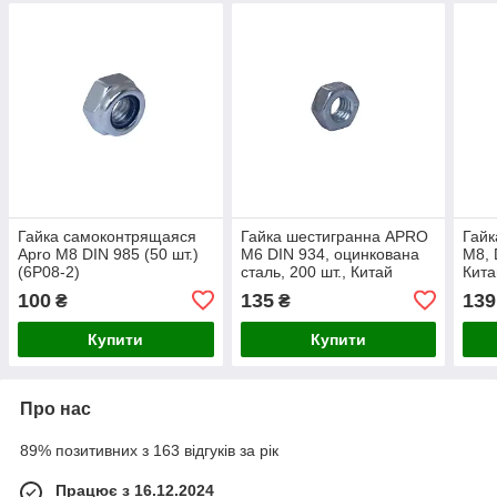
Гайка самоконтрящаяся
Гайка шестигранна APRO
Гайк
Apro М8 DIN 985 (50 шт.)
М6 DIN 934, оцинкована
М8, 
(6P08-2)
сталь, 200 шт., Китай
Кита
100
135
139
₴
₴
Купити
Купити
Про нас
89% позитивних з 163 відгуків за рік
Працює з 16.12.2024