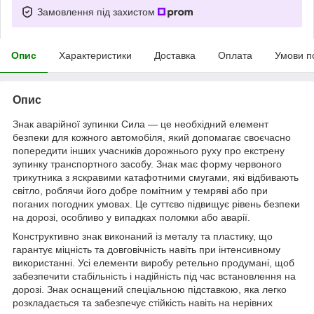
Замовлення під захистом
Опис
Характеристики
Доставка
Оплата
Умови п
Опис
Знак аварійної зупинки Сила — це необхідний елемент
безпеки для кожного автомобіля, який допомагає своєчасно
попередити інших учасників дорожнього руху про екстрену
зупинку транспортного засобу. Знак має форму червоного
трикутника з яскравими катафотними смугами, які відбивають
світло, роблячи його добре помітним у темряві або при
поганих погодних умовах. Це суттєво підвищує рівень безпеки
на дорозі, особливо у випадках поломки або аварії.
Конструктивно знак виконаний із металу та пластику, що
гарантує міцність та довговічність навіть при інтенсивному
використанні. Усі елементи виробу ретельно продумані, щоб
забезпечити стабільність і надійність під час встановлення на
дорозі. Знак оснащений спеціальною підставкою, яка легко
розкладається та забезпечує стійкість навіть на нерівних