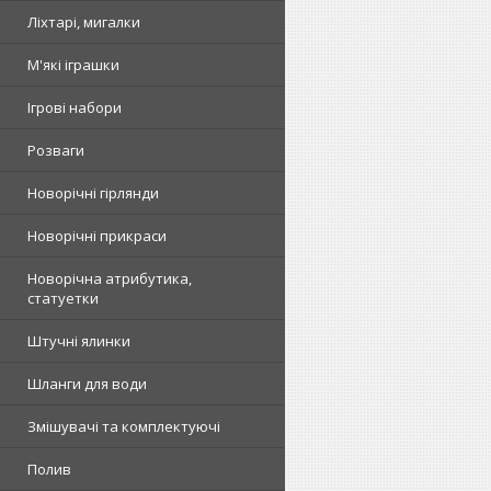
Ліхтарі, мигалки
М'які іграшки
Ігрові набори
Розваги
Новорічні гірлянди
Новорічні прикраси
Новорічна атрибутика,
статуетки
Штучні ялинки
Шланги для води
Змішувачі та комплектуючі
Полив