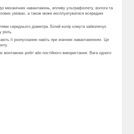
 до механічних навантажень, впливу ультрафіолету, вологи та
ислових умовах, а також може експлуатуватися всередині
елями середнього діаметра. Білий колір хомута забезпечує
у роль.
ігають її розпусканню навіть при значних навантаженнях. Це
енту.
х монтажних робіт або постійного використання. Вага одного