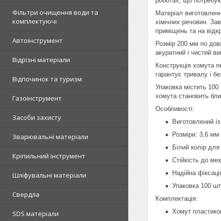
роботах, що потребуют
Фільтри очищення води та
Матеріал виготовленн
комплектуючі
хімічних речовин. За
приміщень та на відкр
Автоінструмент
Розмір 200 мм по дов
акуратний і чистий в
Відрізні матеріали
Конструкція хомута пе
гарантує тривалу і бе
Відпочинок та туризм
Упаковка містить 100
хомута становить бли
Газоінструмент
Особливості:
Засоби захисту
Виготовлений із
Розміри: 3,6 м
Зварювальні матеріали
Білий колір для
Кріпильний інструмент
Стійкість до ме
Надійна фіксаці
Шліфувальні матеріали
Упаковка 100 шт
Свердла
Комплектація:
Хомут пластиков
SDS матеріали