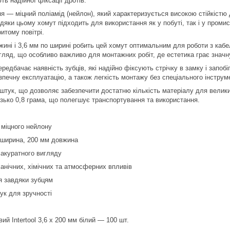
ь надійної фіксації дротів.
я — міцний поліамід (нейлон), який характеризується високою стійкістю
вдяки цьому хомут підходить для використання як у побуті, так і у пром
итому повітрі.
жині і 3,6 мм по ширині робить цей хомут оптимальним для роботи з каб
игляд, що особливо важливо для монтажних робіт, де естетика грає значн
редбачає наявність зубців, які надійно фіксують стрічку в замку і запоб
зпечну експлуатацію, а також легкість монтажу без спеціального інструм
 штук, що дозволяє забезпечити достатню кількість матеріалу для велики
зько 0,8 грама, що полегшує транспортування та використання.
 міцного нейлону
м ширина, 200 мм довжина
 акуратного вигляду
ханічних, хімічних та атмосферних впливів
я завдяки зубцям
ук для зручності
ий Intertool 3,6 х 200 мм білий — 100 шт.