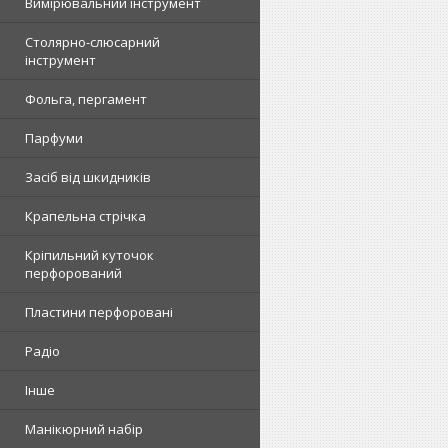
Вимірювальний інструмент
Столярно-слюсарний
інструмент
Фольга, пергамент
Парфуми
Засіб від шкидників
Крапельна стрічка
Кріпильний куточок
перфорований
Пластини перфоровані
Радіо
Інше
Манікюрний набір