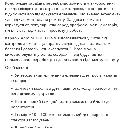
Конструкція карабіна передбачає зручність у використанні:
швидке відкриття та закриття замка дозволяє оперативно
підключати або від’єднувати елементи, що значно економить
час під час монтажу чи ремонту. Завдяки цьому він
користується популярністю серед професіоналів і аматорів,
які цінують надійність і простоту у роботі.
Карабін Apro M10 х 100 мм виготовляється у Китаї під
контролем якості, що гарантує відповідність стандартам
безпеки і довговічність експлуатації. Його можна
використовувати у різних сферах — від будівництва і
промислового виробництва до активного відпочинку і спорту.
Особливості:
Універсальний кріпильний елемент для тросів, канатів
і ланцюгів
Замковий механізм для надійної фіксації і запобігання
випадковому відкриттю
Виготовлений із міцної сталі з високою стійкістю до
навантажень
Розмір M10 х 100 мм, оптимальний для широкого
спектра застосувань
Виробник Apro, Китай