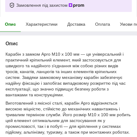
Замовлення під захистом
Опис
Характеристики
Доставка
Оплата
Умови п
Опис
Карабін з замком Apro M10 х 100 мм — це універсальний і
практичний кріпильний елемент, який застосовується для
швидкого та надійного з’єднання між собою різних видів
тросів, канатів, ланцюгів та інших елементів кріпильних
систем. Завдяки замковому механізму карабін забезпечує
надійну фіксацію і запобігає випадковому розкриттю під час
експлуатації, що значно підвищує безпеку роботи з
вантажами та конструкціями.
Виготовлений з якісної сталі, карабін Apro відрізняється
високою міцністю, стійкістю до механічних навантажень і
тривалим терміном служби. Його розмір M10 х 100 мм робить
цей елемент оптимальним для застосування як у
промисловості, так і в побуті — для кріплення у системах
підйому, альпінізму, туризму, а також при монтажних роботах.