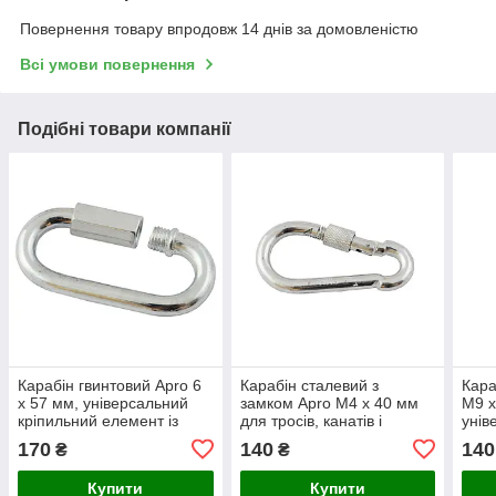
Повернення товару впродовж 14 днів за домовленістю
Всі умови повернення
Подібні товари компанії
Карабін гвинтовий Apro 6
Карабін сталевий з
Кара
х 57 мм, універсальний
замком Apro M4 х 40 мм
M9 х
кріпильний елемент із
для тросів, канатів і
унів
гвинтовим замком, для
ланцюгів (CF-L4)
елем
170
140
140
₴
₴
надійного з’єднання
з’єд
Купити
Купити