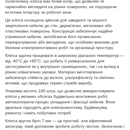
поліетилену, кліпса має білий колір, що дозволяє їй
гармонійно виглядати на різних поверхнях, не порушуючи
естетики інтер’єру чи робочої зони.
Ця кліпса оснащена цвяхом для швидкого та міцного
закріплення кабелю до стін, дерев’яних, металевих або
пластикових поверхонь. Конструкція забезпечує надійне
утримання кабелю, запобігаючи його провисанню,
перекручуванню або випадінню, що особливо важливо для
безпеки електромонтажних робіт та організації простору.
Кліпса здатна працювати в широкому діапазоні температур —
від -40°С до +80°С, що робить її універсальною для
застосування як у внутрішніх приміщеннях, так і на вулиці в
різних кліматичних умовах. Матеріал виготовлення
забезпечує стійкість до вологи, ультрафіолету та хімічних
впливів, що продовжує термін служби виробу.
Упаковка містить 100 штук, що дозволяє використовувати
кліпси у великих обсягах будівельно-монтажних робіт,
автоматизуючи процес укладання і фіксації кабелів. Вони
ідеально підходять для електромонтажу, будівництва,
ремонту і навіть побутових потреб.
Кліпса кругла Apro 7 мм — це простий, але ефективний
аксесуар, який допоможе зробити роботу чистою, безпечною і