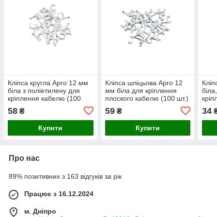
Кліпса кругла Apro 12 мм
Кліпса шліцьова Apro 12
Кліп
біла з поліетилену для
мм біла для кріплення
біла
кріплення кабелю (100
плоского кабелю (100 шт.)
кріп
шт.)
(CC-S12)
кабе
58
59
34
₴
₴
Купити
Купити
Про нас
89% позитивних з 163 відгуків за рік
Працює з 16.12.2024
м. Дніпро