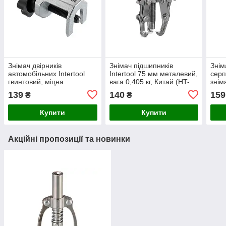
Знімач двірників
Знімач підшипників
Знім
автомобільних Intertool
Intertool 75 мм металевий,
серп
гвинтовий, міцна
вага 0,405 кг, Китай (HT-
знім
інструментальна сталь
7041)
139
140
159
₴
₴
(HT-7034)
Купити
Купити
Акційні пропозиції та новинки