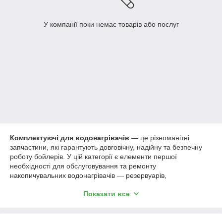
У компанії поки немає товарів або послуг
Комплектуючі для водонагрівачів
— це різноманітні
запчастини, які гарантують довговічну, надійну та безпечну
роботу бойлерів. У цій категорії є елементи першої
необхідності для обслуговування та ремонту
накопичувальних водонагрівачів — резервуарів,
накопичувальних баків чи електричних бойлерів.
Показати все
Основні позиції включають
магнієві аноди
, які захищають
бак від корозії і накипу, тим самим подовжують термін
служби. В наявності — аноди різної довжини, діаметру та